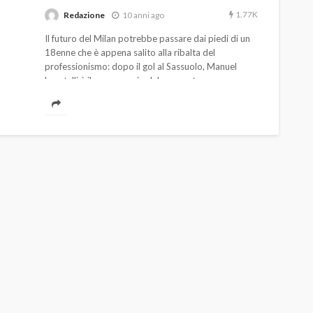
1.77K
Redazione
10 anni ago
Il futuro del Milan potrebbe passare dai piedi di un
18enne che è appena salito alla ribalta del
professionismo: dopo il gol al Sassuolo, Manuel
Locatelli è il personaggio del momento.
AUTO
SPORT
MG alle Final 8 di Coppa
Davis: tennis mondiale e
passione per
quale
l’automobilismo
o prato
abbracciano la stessa causa
788
584
god
9 mesi ago