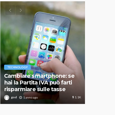
VARIE
TECHNOLOGY
Migliori r
Cambiare smartphone: se
guida agg
hai la Partita IVA può farti
scegliere
risparmiare sulle tasse
perfetto
1.1K
god
god
1 anno ago
1 an