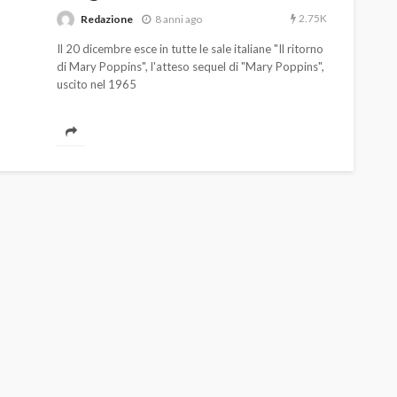
2.75K
Redazione
8 anni ago
Il 20 dicembre esce in tutte le sale italiane "Il ritorno
di Mary Poppins", l'atteso sequel di "Mary Poppins",
uscito nel 1965
AUTO
SPORT
MG alle Final 8 di Coppa
Davis: tennis mondiale e
passione per
quale
l’automobilismo
o prato
abbracciano la stessa causa
786
583
god
9 mesi ago