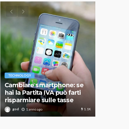
VARIE
TECHNOLOGY
Migliori r
Cambiare smartphone: se
guida agg
hai la Partita IVA può farti
scegliere
risparmiare sulle tasse
perfetto
1.1K
god
god
1 anno ago
1 an