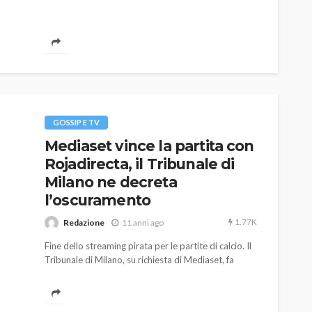
GOSSIP E TV
Mediaset vince la partita con
Rojadirecta, il Tribunale di
Milano ne decreta
l’oscuramento
1.77K
Redazione
11 anni ago
Fine dello streaming pirata per le partite di calcio. Il
Tribunale di Milano, su richiesta di Mediaset, fa
oscurare il sito pirata Rojadirecta. Fastweb ha
recepito immediatamente la decisione del tribunale.