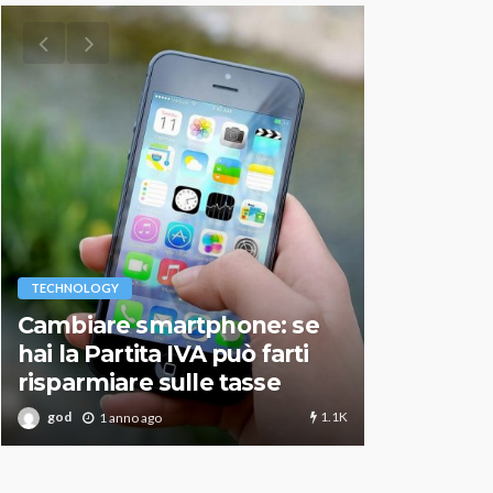
VARIE
TECHNOLOGY
Migliori r
Cambiare smartphone: se
guida agg
hai la Partita IVA può farti
scegliere
risparmiare sulle tasse
perfetto
1.1K
god
god
1 anno ago
1 an