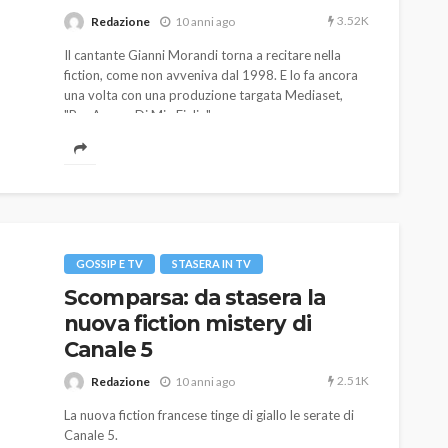
3.52K
Redazione
10 anni ago
Il cantante Gianni Morandi torna a recitare nella
fiction, come non avveniva dal 1998. E lo fa ancora
una volta con una produzione targata Mediaset,
"Per Amore Di Mia Figlia".
AUTO
SPORT
MG alle Final 8 di Coppa
Davis: tennis mondiale e
GOSSIP E TV
STASERA IN TV
passione per
Scomparsa: da stasera la
quale
l’automobilismo
nuova fiction mistery di
o prato
abbracciano la stessa causa
Canale 5
785
582
god
9 mesi ago
2.51K
Redazione
10 anni ago
La nuova fiction francese tinge di giallo le serate di
Canale 5.