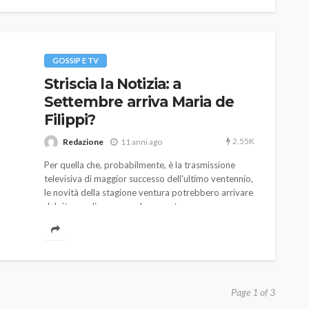
GOSSIP E TV
Striscia la Notizia: a
Settembre arriva Maria de
Filippi?
2.55K
Redazione
11 anni ago
Per quella che, probabilmente, è la trasmissione
televisiva di maggior successo dell'ultimo ventennio,
le novità della stagione ventura potrebbero arrivare
dal ritorno di un pezzo da novanta.
Page 1 of 3