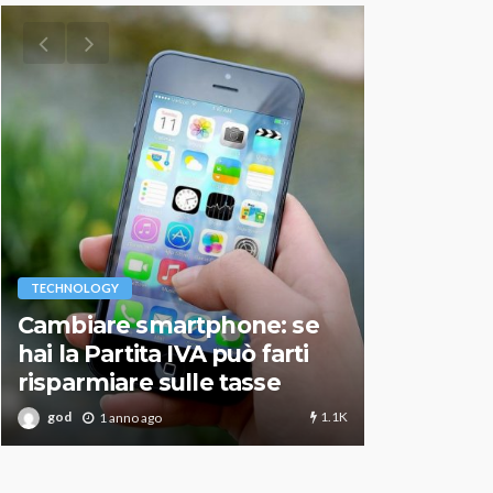
VARIE
TECHNOLOGY
Migliori r
Cambiare smartphone: se
guida agg
hai la Partita IVA può farti
scegliere
risparmiare sulle tasse
perfetto
1.1K
god
god
1 anno ago
1 an