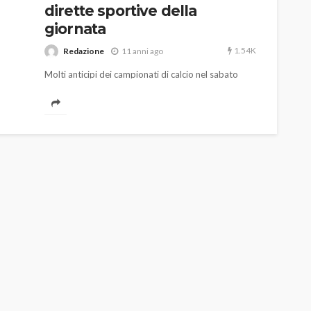
dirette sportive della
giornata
1.54K
Redazione
11 anni ago
Molti anticipi dei campionati di calcio nel sabato
sportivo. Si gioca anche la 30esima giornata di serie
B. Per gli anticipi di serie A, impegnate Sampdoria,
Cagliari, Milan e Verona. Continua anche la Coppa
Davis di tennis, il golf ed i campionati di atletica
leggera indoor. Per il ciclismo la gara toscana
AUTO
SPORT
"Strade bianche".
MG alle Final 8 di Coppa
Davis: tennis mondiale e
passione per
quale
l’automobilismo
o prato
abbracciano la stessa causa
791
587
god
9 mesi ago