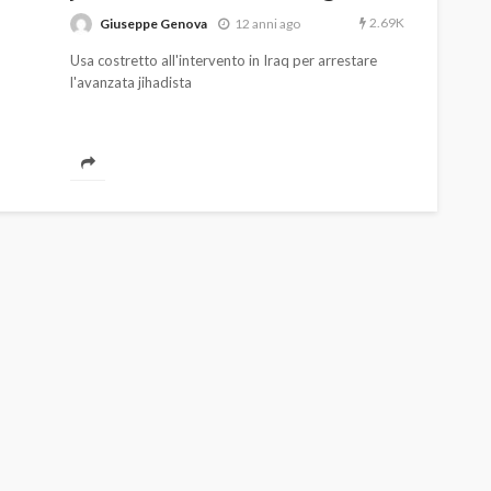
2.69K
Giuseppe Genova
12 anni ago
Usa costretto all'intervento in Iraq per arrestare
l'avanzata jihadista
AUTO
SPORT
MG alle Final 8 di Coppa
Davis: tennis mondiale e
passione per
quale
l’automobilismo
o prato
abbracciano la stessa causa
787
584
god
9 mesi ago