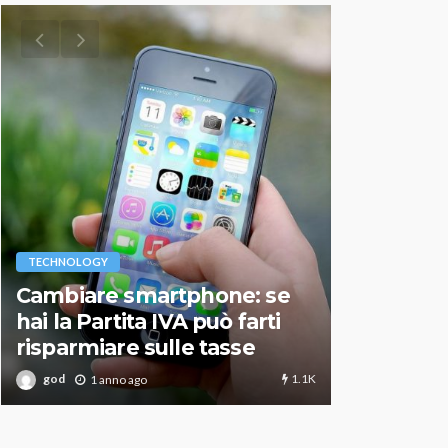
VARIE
TECHNOLOGY
Migliori r
Cambiare smartphone: se
guida agg
hai la Partita IVA può farti
scegliere
risparmiare sulle tasse
perfetto
1.1K
god
god
1 anno ago
1 an