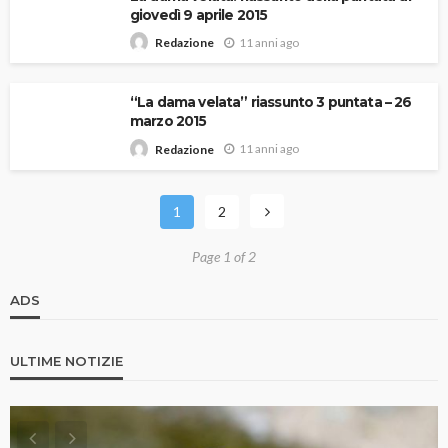
giovedì 9 aprile 2015
11 anni ago
Redazione
“La dama velata” riassunto 3 puntata – 26
marzo 2015
11 anni ago
Redazione
1
2
Page 1 of 2
ADS
ULTIME NOTIZIE