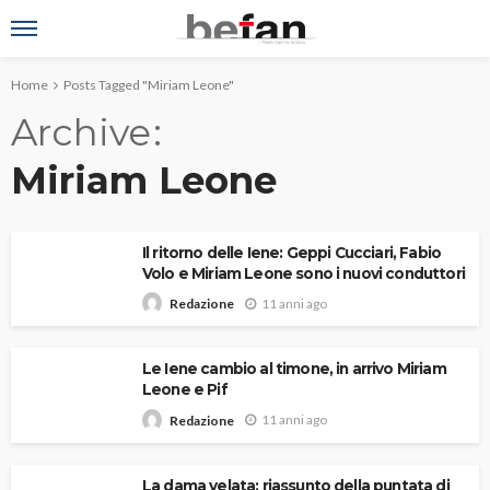
Home
Posts Tagged "Miriam Leone"
Archive
Miriam Leone
Il ritorno delle Iene: Geppi Cucciari, Fabio
Volo e Miriam Leone sono i nuovi conduttori
11 anni ago
Redazione
Le Iene cambio al timone, in arrivo Miriam
Leone e Pif
11 anni ago
Redazione
La dama velata: riassunto della puntata di