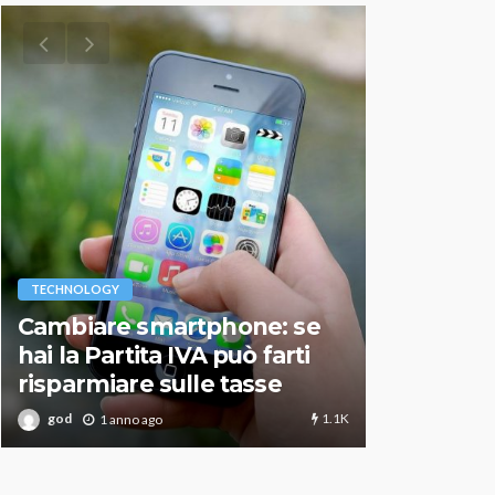
VARIE
TECHNOLOGY
Migliori r
Cambiare smartphone: se
guida agg
hai la Partita IVA può farti
scegliere
risparmiare sulle tasse
perfetto
1.1K
god
god
1 anno ago
1 an