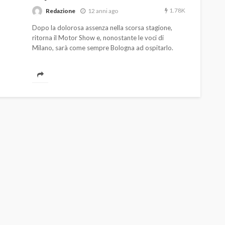
1.78K
Redazione
12 anni ago
Dopo la dolorosa assenza nella scorsa stagione,
ritorna il Motor Show e, nonostante le voci di
Milano, sarà come sempre Bologna ad ospitarlo.
AUTO
SPORT
MG alle Final 8 di Coppa
Davis: tennis mondiale e
passione per
quale
l’automobilismo
o prato
abbracciano la stessa causa
784
581
god
9 mesi ago