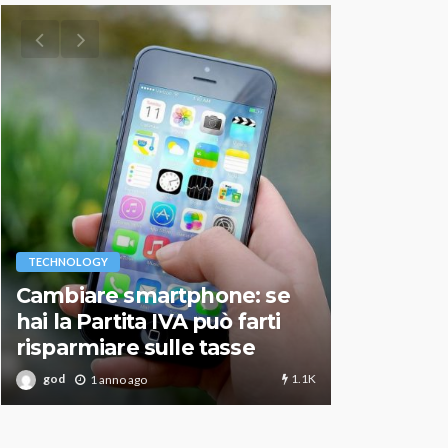
VARIE
TECHNOLOGY
Migliori r
Cambiare smartphone: se
guida agg
hai la Partita IVA può farti
scegliere
risparmiare sulle tasse
perfetto
1.1K
god
god
1 anno ago
1 an