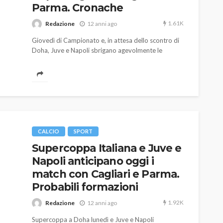
Parma. Cronache
1.61K
Redazione
12 anni ago
Giovedì di Campionato e, in attesa dello scontro di
Doha, Juve e Napoli sbrigano agevolmente le
pratiche Cagliari e Parma. per Zeman e Donadoni
panchina sempre più a rischio.
AUTO
SPORT
MG alle Final 8 di Coppa
Davis: tennis mondiale e
CALCIO
SPORT
passione per
Supercoppa Italiana e Juve e
quale
l’automobilismo
Napoli anticipano oggi i
o prato
abbracciano la stessa causa
match con Cagliari e Parma.
Probabili formazioni
785
582
god
9 mesi ago
1.92K
Redazione
12 anni ago
Supercoppa a Doha lunedì e Juve e Napoli