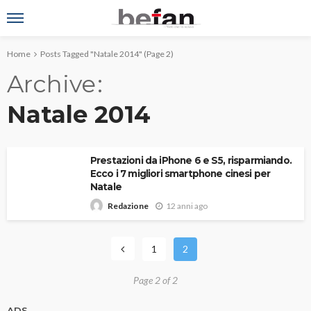
Home
Posts Tagged "Natale 2014"
(Page 2)
Archive
Natale 2014
Prestazioni da iPhone 6 e S5, risparmiando.
Ecco i 7 migliori smartphone cinesi per
Natale
12 anni ago
Redazione
1
2
Page 2 of 2
ADS