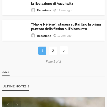
la liberazione di Auschwitz
12 anni ago
Redazione
“Max e Hélène”, stasera su Rai Uno la prima
puntata della fiction sull’olocausto
12 anni ago
Redazione
1
2
Page 1 of 2
ADS
ULTIME NOTIZIE