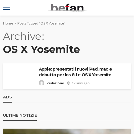
Home
Posts Tagged "OS X Yosemite"
Archive
OS X Yosemite
Apple: presentati i nuovi iPad, mac e
debutto per Ios 8.1 e OS X Yosemite
12 anni ago
Redazione
ADS
ULTIME NOTIZIE