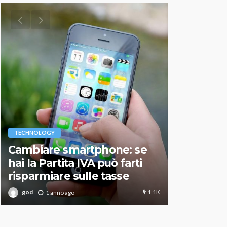
VARIE
TECHNOLOGY
Migliori r
Cambiare smartphone: se
guida agg
hai la Partita IVA può farti
scegliere
risparmiare sulle tasse
perfetto
1.1K
god
god
1 anno ago
1 an