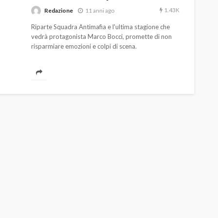
1.43K
Redazione
11 anni ago
Riparte Squadra Antimafia e l'ultima stagione che
vedrà protagonista Marco Bocci, promette di non
risparmiare emozioni e colpi di scena.
AUTO
SPORT
MG alle Final 8 di Coppa
Davis: tennis mondiale e
passione per
quale
l’automobilismo
o prato
abbracciano la stessa causa
785
582
god
9 mesi ago