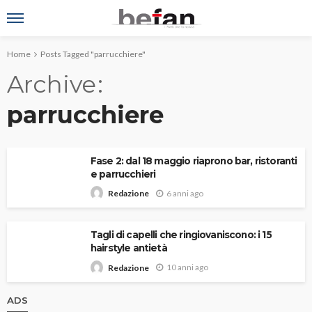
Home
Posts Tagged "parrucchiere"
Archive
parrucchiere
Fase 2: dal 18 maggio riaprono bar, ristoranti
e parrucchieri
6 anni ago
Redazione
Tagli di capelli che ringiovaniscono: i 15
hairstyle antietà
10 anni ago
Redazione
ADS