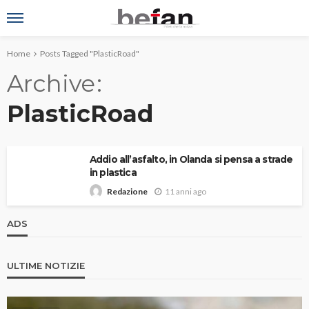
Home
Posts Tagged "PlasticRoad"
Archive
PlasticRoad
Addio all’asfalto, in Olanda si pensa a strade
in plastica
11 anni ago
Redazione
ADS
ULTIME NOTIZIE