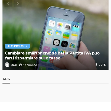
TECHNOLOGY
Cambiare smartphone: se hai la Partita IVA può
farti risparmiare sulle tasse
1.09K
1 anno ago
god
ADS