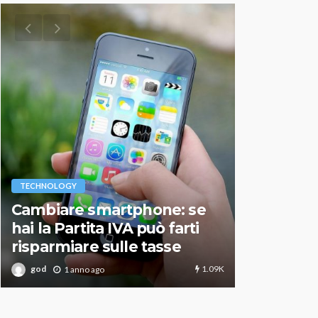
VARIE
TECHNOLOGY
Migliori r
Cambiare smartphone: se
guida agg
hai la Partita IVA può farti
scegliere
risparmiare sulle tasse
perfetto
1.09K
god
god
1 anno ago
1 an