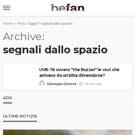
Home
Posts Tagged "segnali dallo spazio"
Archive
segnali dallo spazio
UVB-76 ovvero "the Buzzer" le voci che
arrivano da un'altra dimensione?
14 anni ago
Giuseppe Genova
ADS
ULTIME NOTIZIE