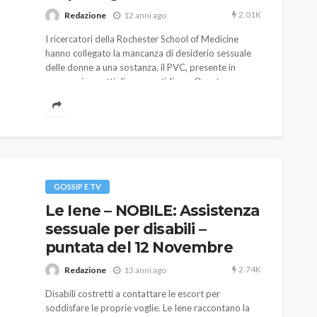
2.01K
Redazione
12 anni ago
I ricercatori della Rochester School of Medicine
hanno collegato la mancanza di desiderio sessuale
delle donne a una sostanza, il PVC, presente in
numerosi oggetti di uso quotidiano. Questo
risultato apre interrogativi sull'ampio utilizzo di
questi prodotti chimici
AUTO
SPORT
MG alle Final 8 di Coppa
Davis: tennis mondiale e
GOSSIP E TV
passione per
Le Iene – NOBILE: Assistenza
quale
l’automobilismo
sessuale per disabili –
o prato
abbracciano la stessa causa
puntata del 12 Novembre
785
582
god
9 mesi ago
2.74K
Redazione
13 anni ago
Disabili costretti a contattare le escort per
soddisfare le proprie voglie. Le Iene raccontano la