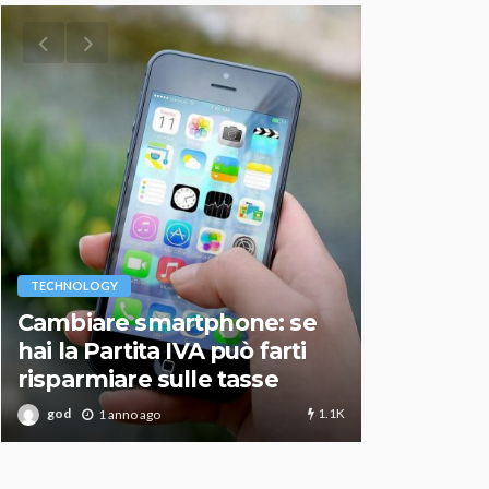
VARIE
TECHNOLOGY
Migliori r
Cambiare smartphone: se
guida agg
hai la Partita IVA può farti
scegliere
risparmiare sulle tasse
perfetto
1.1K
god
god
1 anno ago
1 an