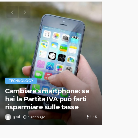
VARIE
TECHNOLOGY
Migliori r
Cambiare smartphone: se
guida agg
hai la Partita IVA può farti
scegliere
risparmiare sulle tasse
perfetto
1.1K
god
god
1 anno ago
1 an