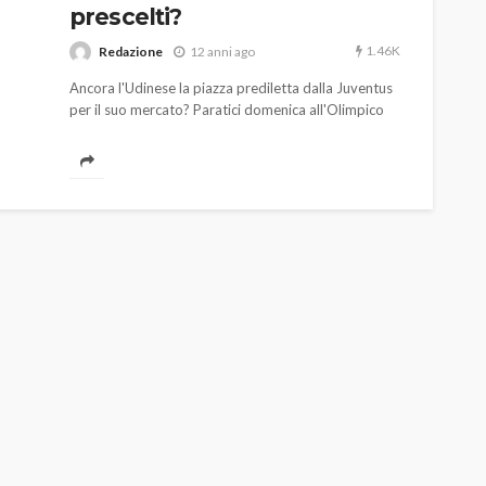
prescelti?
1.46K
Redazione
12 anni ago
Ancora l'Udinese la piazza prediletta dalla Juventus
per il suo mercato? Paratici domenica all'Olimpico
per visionare i friulani Herteaux e Widmer.
AUTO
SPORT
MG alle Final 8 di Coppa
Davis: tennis mondiale e
passione per
quale
l’automobilismo
o prato
abbracciano la stessa causa
786
583
god
9 mesi ago