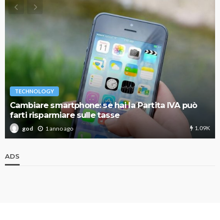
TECHNOLOGY
Cambiare smartphone: se hai la Partita IVA può
farti risparmiare sulle tasse
1.09K
1 anno ago
god
ADS