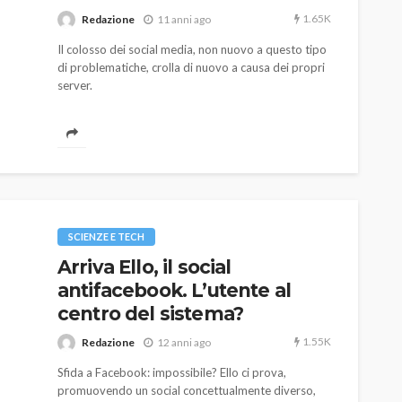
1.65K
Redazione
11 anni ago
Il colosso dei social media, non nuovo a questo tipo
di problematiche, crolla di nuovo a causa dei propri
server.
AUTO
SPORT
MG alle Final 8 di Coppa
Davis: tennis mondiale e
SCIENZE E TECH
passione per
Arriva Ello, il social
quale
l’automobilismo
antifacebook. L’utente al
o prato
abbracciano la stessa causa
centro del sistema?
788
584
god
9 mesi ago
1.55K
Redazione
12 anni ago
Sfida a Facebook: impossibile? Ello ci prova,
promuovendo un social concettualmente diverso,