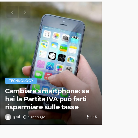
VARIE
TECHNOLOGY
Migliori r
Cambiare smartphone: se
guida agg
hai la Partita IVA può farti
scegliere
risparmiare sulle tasse
perfetto
1.1K
god
god
1 anno ago
1 an