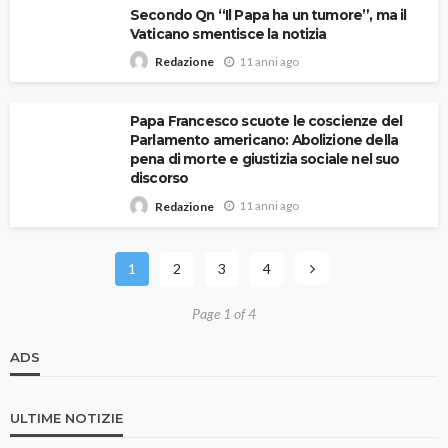
Secondo Qn “Il Papa ha un tumore”, ma il
Vaticano smentisce la notizia
11 anni ago
Redazione
Papa Francesco scuote le coscienze del
Parlamento americano: Abolizione della
pena di morte e giustizia sociale nel suo
discorso
11 anni ago
Redazione
1
2
3
4
Page 1 of 4
ADS
ULTIME NOTIZIE