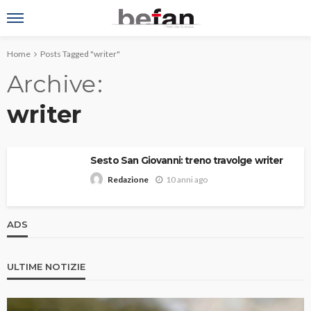
Home
Posts Tagged "writer"
Archive
writer
Sesto San Giovanni: treno travolge writer
10 anni ago
Redazione
ADS
ULTIME NOTIZIE