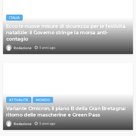
ITALIA
Ecco le nuove misure di sicurezza per le festività
natalizie: il Governo stringe la morsa anti-
contagio
5 anni ago
Redazione
ATTUALITÀ
MONDO
Variante Omicron, il piano B della Gran Bretagna:
ritorno delle mascherine e Green Pass
5 anni ago
Redazione