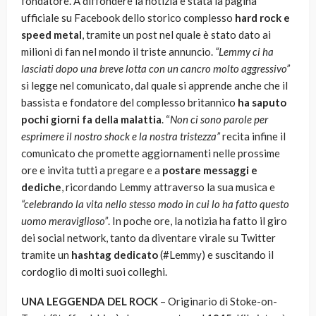
fondatore. A diffondere la notizia è stata la pagina
ufficiale su Facebook dello storico complesso
hard rock e
speed metal
, tramite un post nel quale è stato dato ai
milioni di fan nel mondo il triste annuncio.
“Lemmy ci ha
lasciati dopo una breve lotta con un cancro molto aggressivo”
si legge nel comunicato, dal quale si apprende anche che il
bassista e fondatore del complesso britannico
ha saputo
pochi giorni fa della malattia
. “
Non ci sono parole per
esprimere il nostro shock e la nostra tristezza”
recita infine il
comunicato che promette aggiornamenti nelle prossime
ore e invita tutti a pregare e a
postare messaggi e
dediche
, ricordando Lemmy attraverso la sua musica e
“celebrando la vita nello stesso modo in cui lo ha fatto questo
uomo meraviglioso”
. In poche ore, la notizia ha fatto il giro
dei social network, tanto da diventare virale su Twitter
tramite un
hashtag dedicato
(#Lemmy) e suscitando il
cordoglio di molti suoi colleghi.
UNA LEGGENDA DEL ROCK
– Originario di Stoke-on-