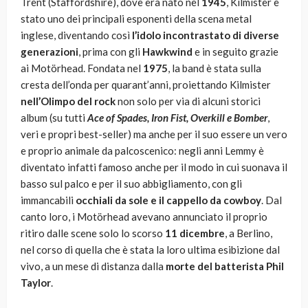
Trent (Staffordshire), dove era nato nel
1945
, Kilmister è
stato uno dei principali esponenti della scena metal
inglese, diventando così
l’idolo incontrastato di diverse
generazioni
, prima con gli
Hawkwind
e in seguito grazie
ai Motörhead. Fondata nel
1975
, la band è stata sulla
cresta dell’onda per quarant’anni, proiettando Kilmister
nell’Olimpo del rock
non solo per via di alcuni storici
album (su tutti
Ace of Spades, Iron Fist, Overkill e Bomber
,
veri e propri best-seller) ma anche per il suo essere un vero
e proprio animale da palcoscenico: negli anni Lemmy è
diventato infatti famoso anche per il modo in cui suonava il
basso sul palco e per il suo abbigliamento, con gli
immancabili
occhiali da sole e il cappello da cowboy
. Dal
canto loro, i Motörhead avevano annunciato il proprio
ritiro dalle scene solo lo scorso
11 dicembre
, a Berlino,
nel corso di quella che è stata la loro ultima esibizione dal
vivo, a un mese di distanza dalla
morte del batterista Phil
Taylor
.