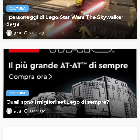
CULTURA
I personaggi di Lego Star Wars The Skywalker
Saga
3 anni ago
god
CULTURA
Quali sono i migliori set Lego di sempre?
3 anni ago
god