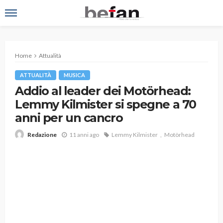
Home
Attualità
ATTUALITÀ
MUSICA
Addio al leader dei Motörhead:
Lemmy Kilmister si spegne a 70
anni per un cancro
11 anni ago
Lemmy Kilmister
Motörhead
Redazione