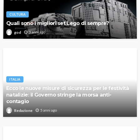
CULTURA
Quali sono i migliori set Lego di sempre?
3 anni ago
god
ITALIA
Ecco le nuove misure di sicurezza per le festività
natalizie: il Governo stringe la morsa anti-
contagio
5 anni ago
Redazione