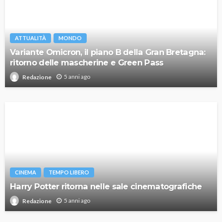
ATTUALITÀ
MONDO
Variante Omicron, il piano B della Gran Bretagna:
ritorno delle mascherine e Green Pass
5 anni ago
Redazione
CINEMA
TEMPO LIBERO
Harry Potter ritorna nelle sale cinematografiche
5 anni ago
Redazione