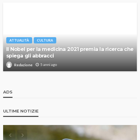
ATTUALITÀ
CULTURA
Il Nobel per la medicina 2021 premia la ricerca che
spiega gli abbracci
5 anni ago
Redazione
ADS
ULTIME NOTIZIE