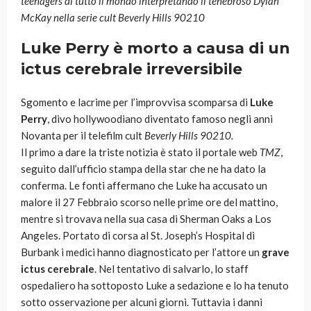
teenagers di tutto il mondo interpretando il tenebroso Dylan
McKay nella serie cult Beverly Hills 90210
Luke Perry è morto a causa di un
ictus cerebrale irreversibile
Sgomento e lacrime per l’improvvisa scomparsa di
Luke
Perry
, divo hollywoodiano diventato famoso negli anni
Novanta per il telefilm cult
Beverly Hills 90210.
Il primo a dare la triste notizia è stato il portale web
TMZ
,
seguito dall’ufficio stampa della star che ne ha dato la
conferma. Le fonti affermano che Luke ha accusato un
malore il 27 Febbraio scorso nelle prime ore del mattino,
mentre si trovava nella sua casa di Sherman Oaks a Los
Angeles. Portato di corsa al St. Joseph’s Hospital di
Burbank i medici hanno diagnosticato per l’attore un
grave
ictus cerebrale
. Nel tentativo di salvarlo, lo staff
ospedaliero ha sottoposto Luke a sedazione e lo ha tenuto
sotto osservazione per alcuni giorni. Tuttavia i danni