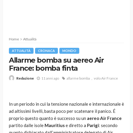
Home
Attualità
ATTUALITÀ
CRONACA
MONDO
Allarme bomba su aereo Air
France: bomba finta
11 anni ago
allarme bomba
volo Air France
Redazione
In un periodo in cui la tensione nazionale e internazionale è
ad altissimi livelli, basta poco per scatenare il panico. É
proprio questo quanto è successo su un
aereo Air France
partito dalle isole
Mauritius
e diretto a
Parigi
: secondo
quanto dichiarato dall’amministratore delegato di Air