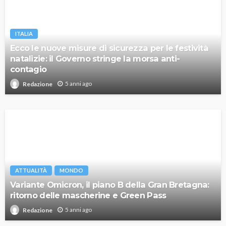
ITALIA
Ecco le nuove misure di sicurezza per le festività
natalizie: il Governo stringe la morsa anti-
contagio
5 anni ago
Redazione
ATTUALITÀ
MONDO
Variante Omicron, il piano B della Gran Bretagna:
ritorno delle mascherine e Green Pass
5 anni ago
Redazione