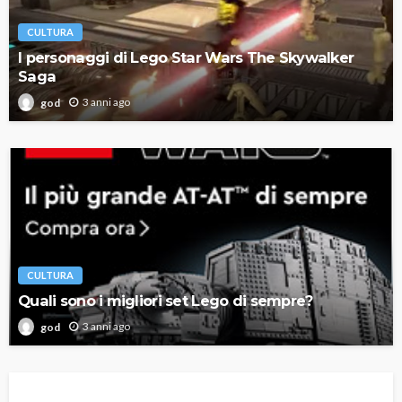
CULTURA
I personaggi di Lego Star Wars The Skywalker
Saga
3 anni ago
god
CULTURA
Quali sono i migliori set Lego di sempre?
3 anni ago
god