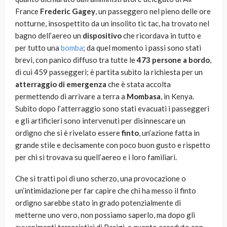
France
Frederic Gagey
, un passeggero nel pieno delle ore
notturne, insospettito da un insolito tic tac, ha trovato nel
bagno dell’aereo un
dispositivo
che ricordava in tutto e
per tutto una
bomba
; da quel momento i passi sono stati
brevi, con panico diffuso tra tutte le
473
persone a bordo
,
di cui 459 passeggeri; è partita subito la richiesta per un
atterraggio di emergenza
che è stata accolta
permettendo di arrivare a terra a
Mombasa
, in Kenya.
Subito dopo l’atterraggio sono stati evacuati i passeggeri
e gli artificieri sono intervenuti per disinnescare un
ordigno che si è rivelato essere
finto
, un’azione fatta in
grande stile e decisamente con poco buon gusto e rispetto
per chi si trovava su quell’aereo e i loro familiari.
Che si tratti poi di uno scherzo, una provocazione o
un’intimidazione per far capire che chi ha messo il finto
ordigno sarebbe stato in grado potenzialmente di
metterne uno vero, non possiamo saperlo, ma dopo gli