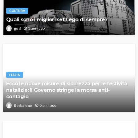
CULTURA
Quali sono i migliori set Lego di sempre?
3 anni ago
god
ITALIA
Ecco le nuove misure di sicurezza per le festività
natalizie: il Governo stringe la morsa anti-
contagio
5 anni ago
Redazione