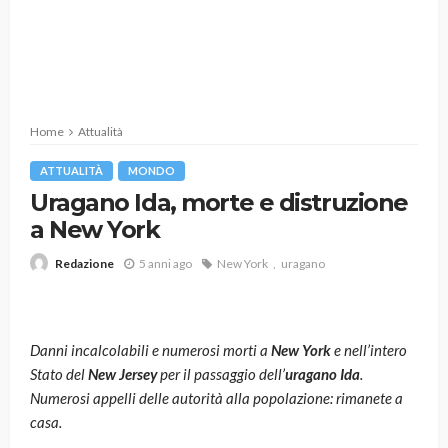
Home
Attualità
ATTUALITÀ
MONDO
Uragano Ida, morte e distruzione
a New York
5 anni ago
New York
uragano
Redazione
Danni incalcolabili e numerosi morti a
New York
e nell’intero
Stato del
New Jersey
per il passaggio dell’
uragano Ida
.
Numerosi appelli delle autorità alla popolazione: rimanete a
casa.