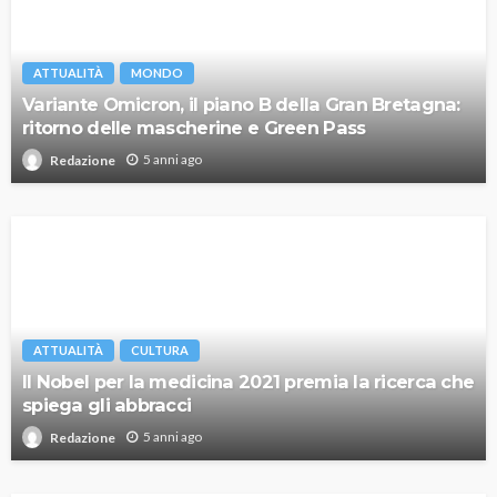
ATTUALITÀ
MONDO
Variante Omicron, il piano B della Gran Bretagna:
ritorno delle mascherine e Green Pass
5 anni ago
Redazione
ATTUALITÀ
CULTURA
Il Nobel per la medicina 2021 premia la ricerca che
spiega gli abbracci
5 anni ago
Redazione