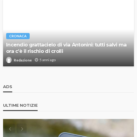
CRONACA
Incendio grattacielo di via Antonini: tutti salvi ma
ora c’è il rischio di crolli
5 anni ago
Redazione
ADS
ULTIME NOTIZIE