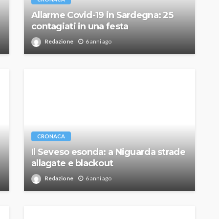
Allarme Covid-19 in Sardegna: 25
contagiati in una festa
Redazione
6 anni ago
CRONACA
Il Seveso esonda: a Niguarda strade
allagate e blackout
Redazione
6 anni ago