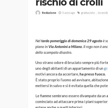
rischio di crolli
Redazione
5 anni ago
grattacielo
incendi
Nel
tardo pomeriggio di domenica 29 agosto
è s
piano in
Via Antonini a Milano
. Il rogo non è an
VARIE
dello scampato disastro.
Robot tagliaerba: 
scegliere per il tu
Uno strano odore di bruciato sempre più forte 
uno degli abitanti di un appartamento di un
gr
god
1 anno ago
motivi ancora da accertare,
ha preso fuoco
.
È stato proprio l’uomo ad avvisare, abitazione 
mettersi in salvo e si è evitata quella che po
Le fiamme sembrano essere divampate da un 
cominciato ad attaccare prima i piani superiori
estese anche a quelli inferiori.