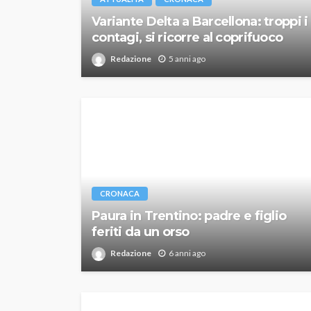
Variante Delta a Barcellona: troppi i
contagi, si ricorre al coprifuoco
Redazione
5 anni ago
CRONACA
Paura in Trentino: padre e figlio
feriti da un orso
Redazione
6 anni ago