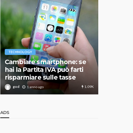
VARIE
TECHNOLOGY
Migliori r
Cambiare smartphone: se
guida agg
hai la Partita IVA può farti
scegliere
risparmiare sulle tasse
perfetto
1.09K
god
god
1 anno ago
1 an
ADS