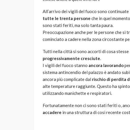
All’arrivo dei vigili del fuoco sono continua
tutte le
trenta persone
che in quel momento 
sono stati feriti, ma solo tanta paura.
Preoccupazione anche per le persone che si t
cominciato a cadere nella zona circostante pez
Tutti nella città si sono accorti di cosa stess
progressivamente cresciute
.
I vigili del fuoco stanno
ancora lavorando
per
sistema antincendio del palazzo è andato subit
ancora più complicate dal
rischio di perdita d
alte temperature raggiunte. Questo ha spinto l
utilizzando manichette e respiratori.
Fortunatamente non ci sono stati feriti o, anc
accadere
in una struttura di così recente cos