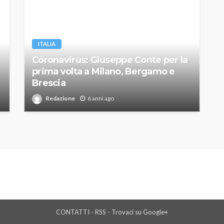
ITALIA
Coronavirus: Giuseppe Conte per la
prima volta a Milano, Bergamo e
Brescia
Redazione
6 anni ago
CONTATTI
-
RSS
-
Trovaci su Google+