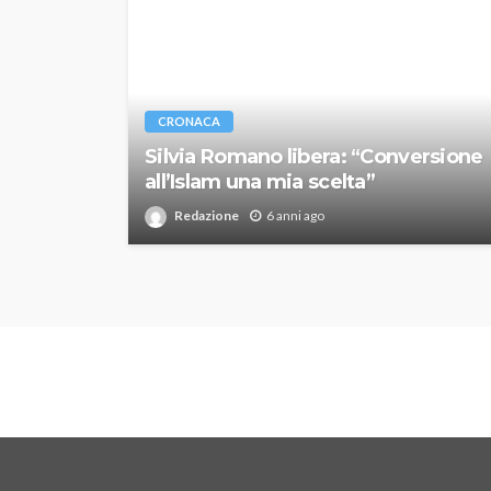
CRONACA
Silvia Romano libera: “Conversione
all’Islam una mia scelta”
Redazione
6 anni ago