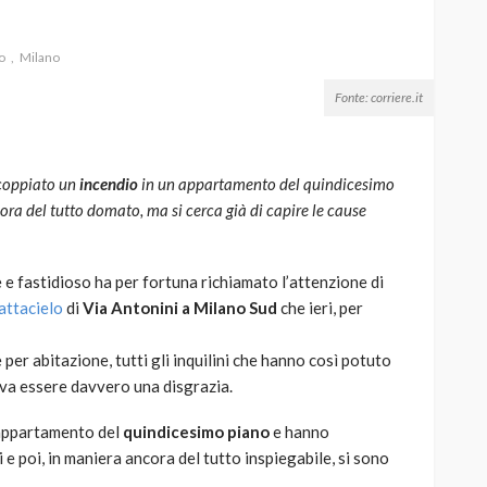
o
Milano
Fonte: corriere.it
AUTO
SPORT
MG alle Final 8 di Coppa
coppiato un
incendio
in un appartamento del quindicesimo
Davis: tennis mondiale e
cora del tutto domato, ma si cerca già di capire le cause
passione per
quale
l’automobilismo
o prato
abbracciano la stessa causa
e fastidioso ha per fortuna richiamato l’attenzione di
attacielo
di
Via Antonini a Milano Sud
che ieri, per
784
579
god
9 mesi ago
per abitazione, tutti gli inquilini che hanno così potuto
teva essere davvero una disgrazia.
appartamento del
quindicesimo piano
e hanno
 e poi, in maniera ancora del tutto inspiegabile, si sono