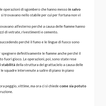
te le operazioni di sgombero che hanno messo
in salvo
si trovavano nello stabile per cui per fortuna non vi
rovavano all’esterno perché a causa delle fiamme hanno
zi di vetrate, rivestimenti e cemento.
e succedendo perché il fumo e le lingue di fuoco sono
 spegnere definitivamente le fiamme anche perché il
o fuori gioco. Le operazioni, poi, sono state rese
i stabilità
della struttura del grattacielo a causa delle
e squadre intervenute a salire di piano in piano
ora peggio, vittime, ma ora ci si chiede
come sia potuto
truzione.