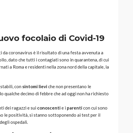
ovo focolaio di Covid-19
AUTO
SPORT
MG alle Final 8 di Coppa
i da coronavirus è il risultato di una festa avvenuta a
Davis: tennis mondiale e
llo, dato che tutti i contagiati sono in quarantena, di cui
passione per
rnati a Roma e residenti nella zona nord della capitale, la
quale
l’automobilismo
o prato
abbracciano la stessa causa
stabili, con
sintomi lievi
che non presentano le
786
583
god
9 mesi ago
olo qualche decimo di febbre che ad oggi non ha richiesto
ti dei ragazzi e sui
conoscenti
e i
parenti
con cui sono
o le positività, si stanno sottoponendo ai test per il
degli ospedali.