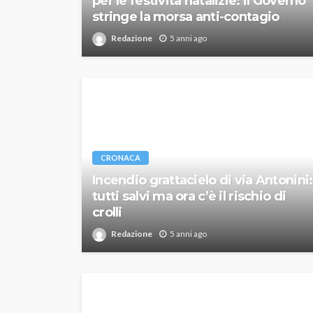
per le festività natalizie: il Governo
stringe la morsa anti-contagio
Redazione
5 anni ago
CRONACA
Incendio grattacielo di via Antonini:
tutti salvi ma ora c’è il rischio di
crolli
Redazione
5 anni ago