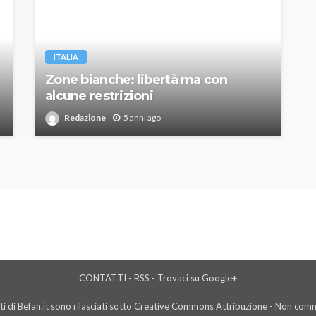
ITALIA
Zone bianche: libertà ma con
alcune restrizioni
Redazione
5 anni ago
CONTATTI
-
RSS
-
Trovaci su Google+
i di Befan.it sono rilasciati sotto Creative Commons Attribuzione - Non comme