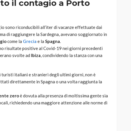
o il contagio a Porto
io sono riconducibili all’iter di vacanze effettuate dai
 prima di raggiungere la Sardegna, avevano soggiornato in
agio
come la
Grecia
e la
Spagna
.
o risultate positive al Covid-19 nei giorni precedenti
i erano svolte ad
Ibiza
, condividendo la stanza con una
uristi italiani e stranieri degli ultimi giorni, non è
fettati direttamente in Spagna o una volta raggiunta la
ente zero
è dovuta alla presenza di moltissima gente sia
i locali, richiedendo una maggiore attenzione alle norme di