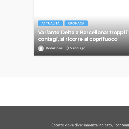
ATTUALITÀ
CRONACA
Variante Delta a Barcellona: troppi i
contagi, si ricorre al coprifuoco
Redazione
5 anni ago
Eccetto dove diversamente indicato, i contenut