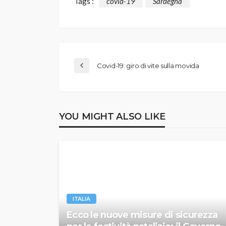
Tags :
covid-19
Sardegna
Covid-19: giro di vite sulla movida
YOU MIGHT ALSO LIKE
ITALIA
Ecco le nuove misure di sicurezza