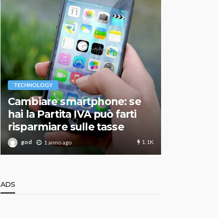
VARIE
TECHNOLOGY
Migliori r
Cambiare smartphone: se
guida agg
hai la Partita IVA può farti
scegliere
risparmiare sulle tasse
perfetto
1.1K
god
god
1 anno ago
1 an
ADS