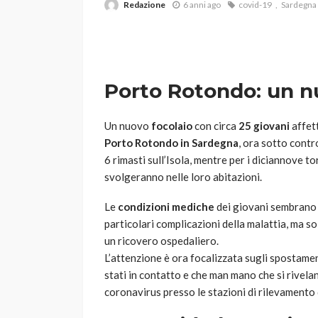
Redazione
6 anni ago
covid-19
Sardegna
Porto Rotondo: un nu
Un nuovo
focolaio
con circa
25 giovani
affett
Porto Rotondo in Sardegna
, ora sotto contro
VARIE
6 rimasti sull’Isola, mentre per i diciannove to
Robot tagliaerba: 
svolgeranno nelle loro abitazioni.
scegliere per il tu
Le
condizioni mediche
dei giovani sembrano 
god
1 anno ago
particolari complicazioni della malattia, ma s
un ricovero ospedaliero.
L’attenzione è ora focalizzata sugli spostamen
stati in contatto e che man mano che si rivelan
coronavirus presso le stazioni di rilevamento 