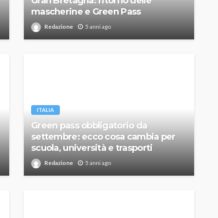
Gran Bretagna: ritorno delle
mascherine e Green Pass
Redazione
5 anni ago
ITALIA
Green pass obbligatorio da
settembre: ecco cosa cambia per
scuola, università e trasporti
Redazione
5 anni ago