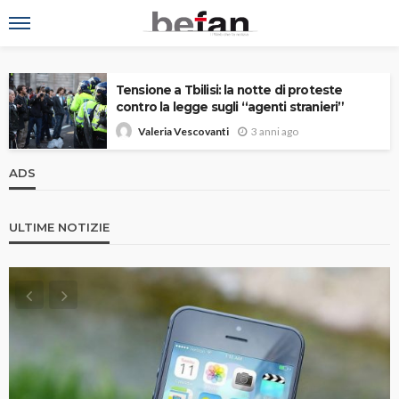
Tensione a Tbilisi: la notte di proteste
contro la legge sugli “agenti stranieri”
3 anni ago
Valeria Vescovanti
ADS
ULTIME NOTIZIE