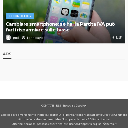
TECHNOLOGY
Cambiare smartphone: se hai la Partita IVA può
farti risparmiare sulle tasse
1.1K
1 anno ago
god
ADS
CONTATTI
-
RSS
-
Trovaci su Google+
Eccetto dove diversamente indicato, i contenuti di Befan.it sono rilasciati sotto Creative Commons
Attribuzione - Non commerciale - Non opere derivate 3.0 Italia License.
Ulteriori permessi possono essere richiesti usando l'
apposita pagina
- © befan.it