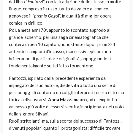
dal libro “
Fantozzi
“, con la traduzione dello stesso in molte
lingue, compreso il russo, tanto da valere al comico
genovese il “
premio Gogo
l”, in qualità di miglior opera
comica in cirillico.
Poi, a metà anni 70′, appunto lo scontato approdo al
grande schermo, per una saga cinematografica che
conterà di ben 10 capitoli, nonostante dopo i primi 3-4
autentici campioni d’incasso, i successivi episodi non
brilleranno di particolare originalità, appoggiandosi
fondamentalmente sull’effetto tormentone.
Fantozzi, ispirato dalla precedente esperienza da
impiegato del suo autore, diede vita a tutta una serie di
personaggi di contorno da cui gli interpreti fecero estrema
fatica a discostarsi.
Anna Mazzamauro
, ad esempio, ha
ammesso più volte di essersi sentita imprigionata nel ruolo
della signora Silvani.
Ruoli stritolanti, ma, sulla scorta del successo di Fantozzi,
divenuti popolari quanto il protagonista: difficile trovare