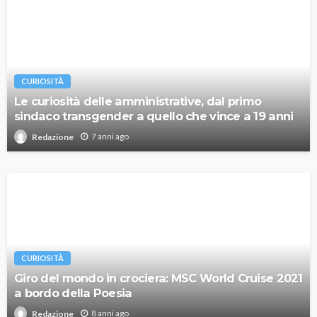
CURIOSITÀ
Le curiosità delle amministrative, dal primo
sindaco transgender a quello che vince a 19 anni
7 anni ago
Redazione
CURIOSITÀ
Giro del mondo in crociera: MSC World Cruise 2021
a bordo della Poesia
8 anni ago
Redazione