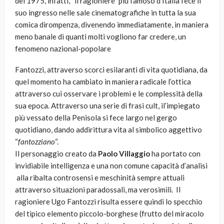
del 1975, infatti, “il ragioniere” più famoso d’Italia fece il
suo ingresso nelle sale cinematografiche in tutta la sua
comica dirompenza, divenendo immediatamente, in maniera
meno banale di quanti molti vogliono far credere, un
fenomeno nazional-popolare
Fantozzi, attraverso scorci esilaranti di vita quotidiana, da
quel momento ha cambiato in maniera radicale l’ottica
attraverso cui osservare i problemi e le complessità della
sua epoca. Attraverso una serie di frasi cult, il’impiegato
più vessato della Penisola si fece largo nel gergo
quotidiano, dando addirittura vita al simbolico aggettivo
“
fantozziano
“.
Il personaggio creato da
Paolo Villaggio
ha portato con
invidiabile intelligenza e una non comune capacità d’analisi
alla ribalta controsensi e meschinità sempre attuali
attraverso situazioni paradossali, ma verosimili. Il
ragioniere Ugo Fantozzi risulta essere quindi lo specchio
del tipico elemento piccolo-borghese (frutto del miracolo