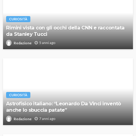
CURIOSITÀ
Rimini vista con gli occhi della CNN e raccontata
da Stanley Tucci
5 anni ago
Redazione
CURIOSITÀ
Astrofisico italiano: “Leonardo Da Vinci inventò
anche lo sbuccia patate”
7 anni ago
Redazione