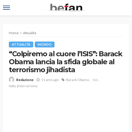
Home
Attualità
ATTUALITÀ
MONDO
“Colpiremo al cuore l’ISIS”: Barack
Obama lancia la sfida globale al
terrorismo jihadista
11 anni ago
Barack Obama
Isis
Redazione
lotta al terrorismo