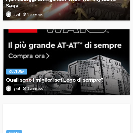
Saga
3 anni ago
god
CULTURA
Quali sono i migliori set Lego di sempre?
3 anni ago
god