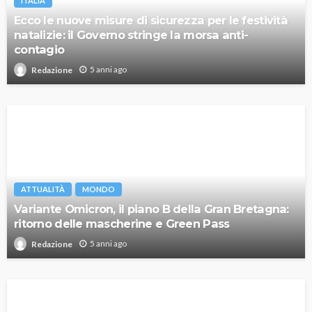
ITALIA
Ecco le nuove misure di sicurezza per le festività
natalizie: il Governo stringe la morsa anti-
contagio
5 anni ago
Redazione
ATTUALITÀ
MONDO
Variante Omicron, il piano B della Gran Bretagna:
ritorno delle mascherine e Green Pass
5 anni ago
Redazione