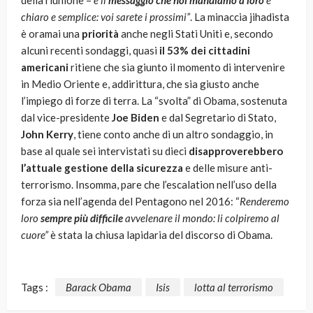
della riunione –
e il
messaggio che noi mandiamo a loro
è
chiaro e semplice: voi sarete i prossimi”
. La minaccia jihadista
è oramai una
priorità
anche negli Stati Uniti e, secondo
alcuni recenti sondaggi, quasi
il 53% dei cittadini
americani
ritiene che sia giunto il momento di intervenire
in Medio Oriente e, addirittura, che sia giusto anche
l’impiego di forze di terra. La “svolta” di Obama, sostenuta
dal vice-presidente
Joe Biden
e dal Segretario di Stato,
John Kerry
, tiene conto anche di un altro sondaggio, in
base al quale sei intervistati su dieci
disapproverebbero
l’attuale gestione della sicurezza
e delle misure anti-
terrorismo. Insomma, pare che l’escalation nell’uso della
forza sia nell’agenda del Pentagono nel 2016: “
Renderemo
loro
sempre più difficile
avvelenare il mondo: li colpiremo al
cuore”
è stata la chiusa lapidaria del discorso di Obama.
Tags :
Barack Obama
Isis
lotta al terrorismo