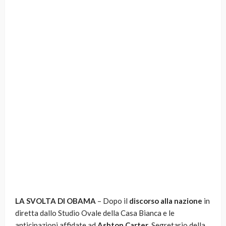
LA SVOLTA DI OBAMA
– Dopo il
discorso alla nazione
in
diretta dallo Studio Ovale della Casa Bianca e le
anticipazioni affidate ad
Ashton Carter
, Segretario della