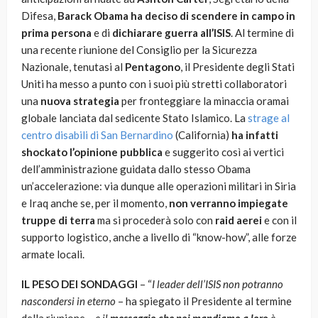
Difesa,
Barack Obama ha deciso di scendere in campo in
prima persona
e di
dichiarare guerra all’ISIS
. Al termine di
una recente riunione del Consiglio per la Sicurezza
Nazionale, tenutasi al
Pentagono
, il Presidente degli Stati
Uniti ha messo a punto con i suoi più stretti collaboratori
una
nuova strategia
per fronteggiare la minaccia oramai
globale lanciata dal sedicente Stato Islamico. La
strage al
centro disabili di San Bernardino
(California)
ha infatti
shockato l’opinione pubblica
e suggerito così ai vertici
dell’amministrazione guidata dallo stesso Obama
un’accelerazione: via dunque alle operazioni militari in Siria
e Iraq anche se, per il momento,
non verranno impiegate
truppe di terra
ma si procederà solo con
raid aerei
e con il
supporto logistico, anche a livello di “know-how”, alle forze
armate locali.
IL PESO DEI SONDAGGI
– “
I leader dell’ISIS non potranno
nascondersi in eterno
– ha spiegato il Presidente al termine