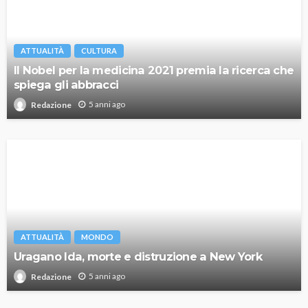
ATTUALITÀ
CULTURA
Il Nobel per la medicina 2021 premia la ricerca che
spiega gli abbracci
5 anni ago
Redazione
ATTUALITÀ
MONDO
Uragano Ida, morte e distruzione a New York
5 anni ago
Redazione