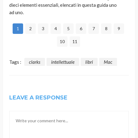
dieci elementi essenziali, elencati in questa guida uno
ad uno.
1
2
3
4
5
6
7
8
9
10
11
Tags :
clarks
intellettuale
libri
Mac
LEAVE A RESPONSE