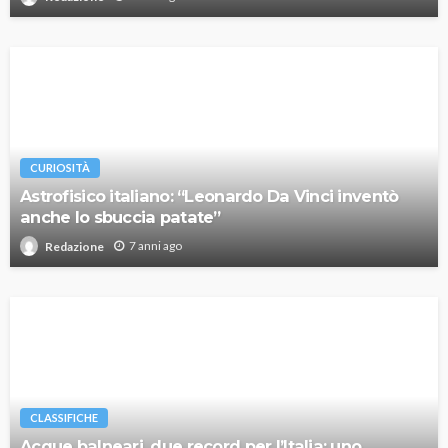
CURIOSITÀ
Astrofisico italiano: “Leonardo Da Vinci inventò
anche lo sbuccia patate”
7 anni ago
Redazione
CLASSIFICHE
Acque balneari, due record per l’Italia: uno