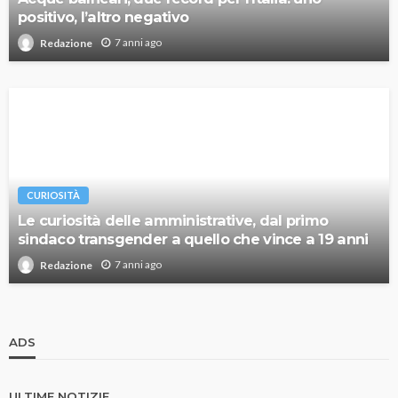
positivo, l’altro negativo
7 anni ago
Redazione
CURIOSITÀ
Le curiosità delle amministrative, dal primo
sindaco transgender a quello che vince a 19 anni
7 anni ago
Redazione
ADS
ULTIME NOTIZIE