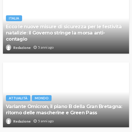
ITALIA
Ecco le nuove misure di sicurezza per le festività
natalizie: il Governo stringe la morsa anti-
contagio
5 anni ago
Redazione
ATTUALITÀ
MONDO
Variante Omicron, il piano B della Gran Bretagna:
ritorno delle mascherine e Green Pass
5 anni ago
Redazione