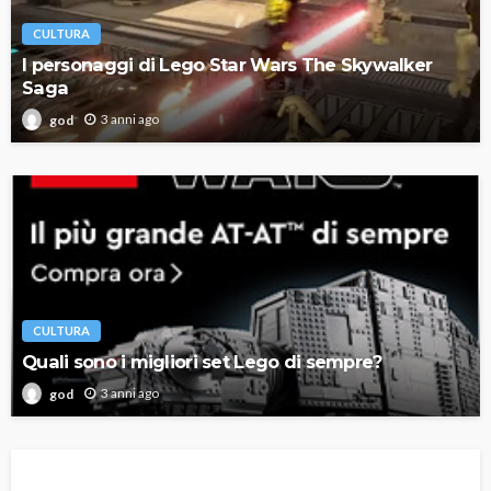
CULTURA
I personaggi di Lego Star Wars The Skywalker
Saga
3 anni ago
god
CULTURA
Quali sono i migliori set Lego di sempre?
3 anni ago
god