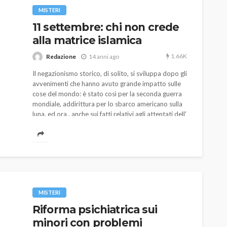
MISTERI
11 settembre: chi non crede
alla matrice islamica
1.66K
Redazione
14 anni ago
Il negazionismo storico, di solito, si sviluppa dopo gli
avvenimenti che hanno avuto grande impatto sulle
cose del mondo: è stato così per la seconda guerra
mondiale, addirittura per lo sbarco americano sulla
luna, ed ora , anche sui fatti relativi agli attentati dell'
11 settembre 2001 a New York e Washington, che
hanno sicuramente cambiato il modo di essere del
mondo occidentale nei confronti delle altre culture.
AUTO
SPORT
MG alle Final 8 di Coppa
Davis: tennis mondiale e
MISTERI
passione per
Riforma psichiatrica sui
quale
l’automobilismo
minori con problemi