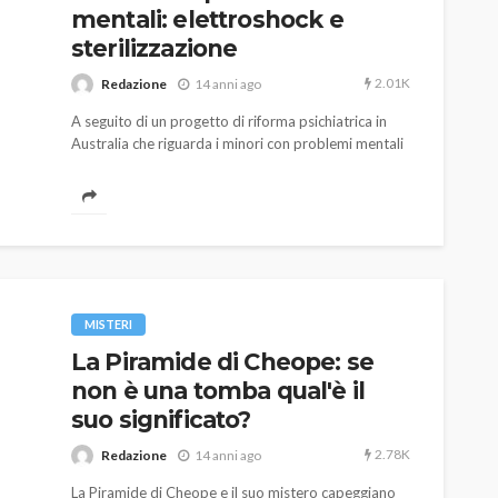
o prato
abbracciano la stessa causa
mentali: elettroshock e
sterilizzazione
784
579
god
9 mesi ago
2.01K
Redazione
14 anni ago
A seguito di un progetto di riforma psichiatrica in
Australia che riguarda i minori con problemi mentali
e i loro genitori in quanto persone che li tutelano, la
direttrice scolastica Alison Tarrant Perth ha scritto
una lettera pubblica il 29 febbraio 2012 per
dimostrare la sua preoccupazione in merito.
MISTERI
La Piramide di Cheope: se
non è una tomba qual'è il
suo significato?
2.78K
Redazione
14 anni ago
La Piramide di Cheope e il suo mistero capeggiano