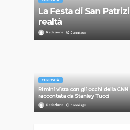
La Festa di San Patrizi
realtà
Redazione
5 anni ago
CURIOSITÀ
Rimini vista con gli occhi della CNN
raccontata da Stanley Tucci
Redazione
5 anni ago