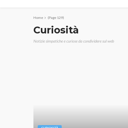
Home
(Page 129)
Curiosità
Notizie simpatiche e curiose da condividere sul web
CURIOSITÀ