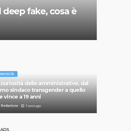
l deep fake, cosa è
URIOSITÀ
 curiosità delle amministrative, dal
imo sindaco transgender a quello
e vince a 19 anni
Redazione
7 anni ago
ADS