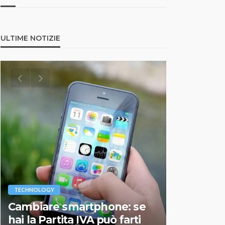
ULTIME NOTIZIE
VARIE
TECHNOLOGY
Migliori r
Cambiare smartphone: se
guida agg
hai la Partita IVA può farti
scegliere