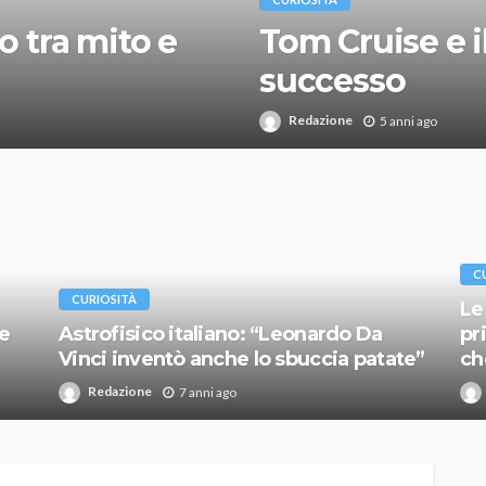
o tra mito e
Tom Cruise e i
successo
Redazione
5 anni ago
C
CURIOSITÀ
Le
 e
Astrofisico italiano: “Leonardo Da
pr
Vinci inventò anche lo sbuccia patate”
ch
Redazione
7 anni ago