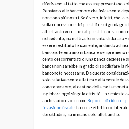
riferivamo al fatto che essi rappresentano sol
Pensiamo alle banconote che fisicamente dep
non sono più nostri. Se è vero, infatti, che la 
sulla concessione dei prestiti e sui guadagni 
altrettanto vero che tali prestiti non si concr
richiedente, ma nel trasferimento di denaro vi
essere restituito fisicamente, andando ad incr
banconote entrano in banca, e sempre meno ne 
cento dei correntisti di una banca decidesse d
banca non sarebbe in grado di soddisfare la ri
banconote necessaria. Da questa considerazione
solo relativamente all’etica e alla morale dei
concretamente, al destino della carta moneta ne
inglobare ogni singola attività. La richiesta a
anche autorevoli, come
Report – di ridurre i 
l’evasione fiscale
, ha come effetto collaterale
dei cittadini, ma in mano solo alle banche.