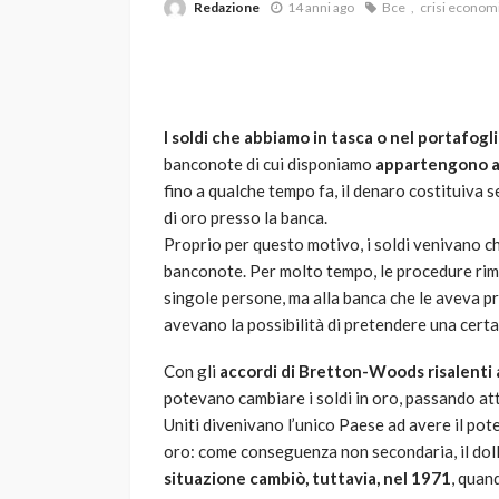
Redazione
14 anni ago
Bce
crisi econom
I soldi che abbiamo in tasca o nel portafogl
banconote di cui disponiamo
appartengono a
fino a qualche tempo fa, il denaro costituiva s
di oro presso la banca.
VARIE
Proprio per questo motivo, i soldi venivano c
Robot tagliaerba: 
banconote. Per molto tempo, le procedure rim
scegliere per il tu
singole persone, ma alla banca che le aveva pr
avevano la possibilità di pretendere una certa
god
1 anno ago
Con gli
accordi di Bretton-Woods risalenti 
potevano cambiare i soldi in oro, passando attr
Uniti divenivano l’unico Paese ad avere il pot
oro: come conseguenza non secondaria, il dol
situazione cambiò, tuttavia, nel 1971
, quan