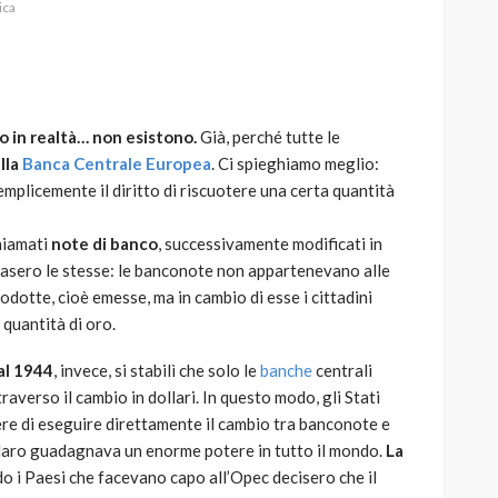
ica
io in realtà… non esistono.
Già, perché tutte le
AUTO
SPORT
lla
Banca Centrale Europea
. Ci spieghiamo meglio:
MG alle Final 8 di Coppa
emplicemente il diritto di riscuotere una certa quantità
Davis: tennis mondiale e
passione per
hiamati
note di banco
, successivamente modificati in
quale
l’automobilismo
asero le stesse: le banconote non appartenevano alle
o prato
abbracciano la stessa causa
odotte, cioè emesse, ma in cambio di esse i cittadini
 quantità di oro.
784
580
god
9 mesi ago
al 1944
, invece, si stabilì che solo le
banche
centrali
averso il cambio in dollari. In questo modo, gli Stati
ere di eseguire direttamente il cambio tra banconote e
laro guadagnava un enorme potere in tutto il mondo.
La
do i Paesi che facevano capo all’Opec decisero che il