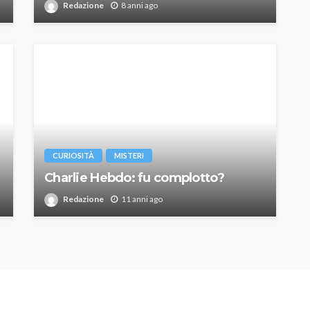
Redazione
8 anni ago
CURIOSITÀ
MISTERI
Charlie Hebdo: fu complotto?
Redazione
11 anni ago