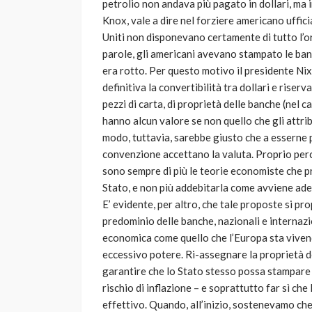
petrolio non andava più pagato in dollari, ma 
Knox, vale a dire nel forziere americano ufficia
Uniti non disponevano certamente di tutto l’or
parole, gli americani avevano stampato le banco
era rotto. Per questo motivo il presidente Nix
definitiva la convertibilità tra dollari e riser
pezzi di carta, di proprietà delle banche (nel 
hanno alcun valore se non quello che gli attri
modo, tuttavia, sarebbe giusto che a esserne pr
convenzione accettano la valuta. Proprio perché
sono sempre di più le teorie economiste che pr
Stato, e non più addebitarla come avviene ade
E’ evidente, per altro, che tale proposte si pr
predominio delle banche, nazionali e internazi
economica come quello che l’Europa sta vive
eccessivo potere. Ri-assegnare la proprietà de
garantire che lo Stato stesso possa stampare 
rischio di inflazione – e soprattutto far sì c
effettivo. Quando, all’inizio, sostenevamo che 