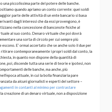
o una piccolissima parte del potere delle banche.
ositiamo quando apriamo un conto corrente: quei soldi
maggior parte delle attività di un ente bancario si basa
derivanti dagli interessi che da essi provengono, è
etizzano nella concessione di banconote fisiche al
rtuale al suo conto. Denaro virtuale che poi dovrà
ementare una sorta di circolo per cui sempre più
escono. E’ ormai accertato che se anche solo il due per
i ritirare contemporaneamente i propri soldi dal conto, la
chiesta, in quanto non dispone della quantità di
, poi, discende tutta una serie di teorie e ipotesi, non
 comportamenti delle banche, ma anche, più
ll’epoca attuale, in cui la bolla finanziaria pare
vanzata da alcuni giornalisti e esperti del settore –
pagamenti in contanti al minimo per contrastare
 la creazione di un denaro virtuale, non a disposizione