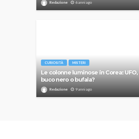
Redazione
6 anni ago
CURIOSITÀ
MISTERI
Le colonne luminose in Corea: UFO,
buco nero o bufala?
Redazione
9 anni ago