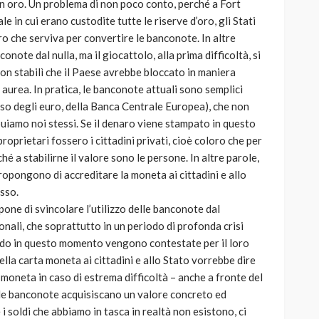
in oro. Un problema di non poco conto, perché a Fort
le in cui erano custodite tutte le riserve d’oro, gli Stati
o che serviva per convertire le banconote. In altre
note dal nulla, ma il giocattolo, alla prima difficoltà, si
on stabilì che il Paese avrebbe bloccato in maniera
va aurea. In pratica, le banconote attuali sono semplici
caso degli euro, della Banca Centrale Europea), che non
buiamo noi stessi. Se il denaro viene stampato in questo
oprietari fossero i cittadini privati, cioè coloro che per
 a stabilirne il valore sono le persone. In altre parole,
opongono di accreditare la moneta ai cittadini e allo
sso.
opone di svincolare l’utilizzo delle banconote dal
onali, che soprattutto in un periodo di profonda crisi
ndo in questo momento vengono contestate per il loro
lla carta moneta ai cittadini e allo Stato vorrebbe dire
moneta in caso di estrema difficoltà – anche a fronte del
he le banconote acquisiscano un valore concreto ed
i soldi che abbiamo in tasca in realtà non esistono, ci