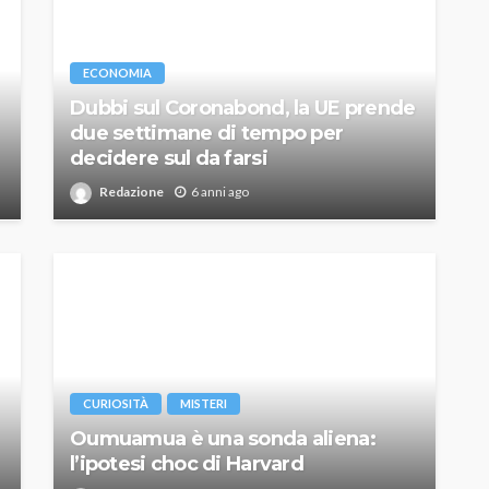
ECONOMIA
Dubbi sul Coronabond, la UE prende
due settimane di tempo per
decidere sul da farsi
Redazione
6 anni ago
CURIOSITÀ
MISTERI
Oumuamua è una sonda aliena:
l’ipotesi choc di Harvard