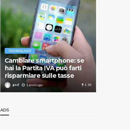
VARIE
TECHNOLOGY
Migliori r
Cambiare smartphone: se
guida agg
hai la Partita IVA può farti
scegliere
risparmiare sulle tasse
perfetto
1.1K
god
god
1 anno ago
1 an
ADS