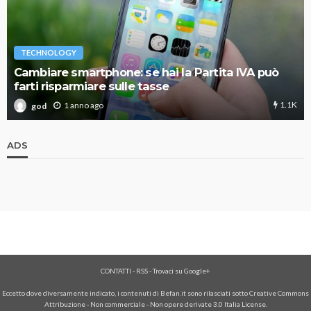
TECHNOLOGY
Cambiare smartphone: se hai la Partita IVA può
farti risparmiare sulle tasse
1.1K
1 anno ago
god
ADS
CONTATTI
-
RSS
-
Trovaci su Google+
Eccetto dove diversamente indicato, i contenuti di Befan.it sono rilasciati sotto Creative Commons
Attribuzione - Non commerciale - Non opere derivate 3.0 Italia License.