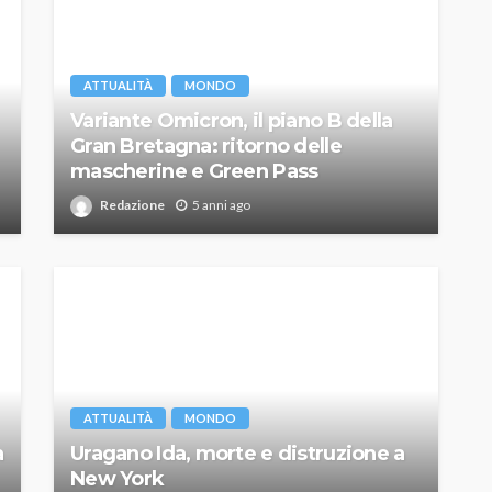
ATTUALITÀ
MONDO
Variante Omicron, il piano B della
Gran Bretagna: ritorno delle
mascherine e Green Pass
Redazione
5 anni ago
ATTUALITÀ
MONDO
a
Uragano Ida, morte e distruzione a
New York