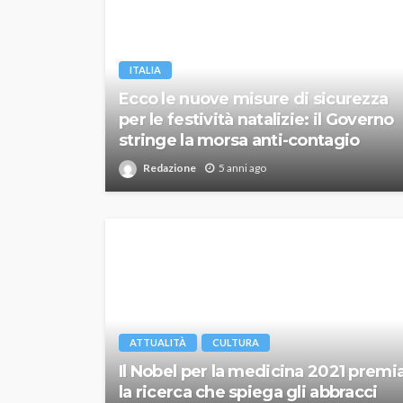
ITALIA
Ecco le nuove misure di sicurezza
per le festività natalizie: il Governo
stringe la morsa anti-contagio
Redazione
5 anni ago
ATTUALITÀ
CULTURA
Il Nobel per la medicina 2021 premi
la ricerca che spiega gli abbracci