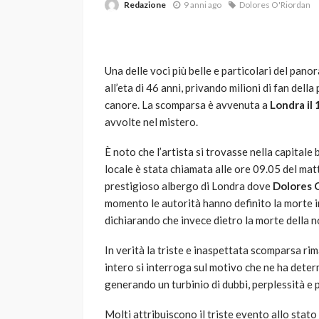
Redazione
9 anni ago
Dolores O'Riordan
Una delle voci più belle e particolari del pan
all’eta di 46 anni, privando milioni di fan dell
canore. La scomparsa è avvenuta a
Londra il
avvolte nel mistero.
VARIE
È noto che l’artista si trovasse nella capitale 
Robot tagliaerba: 
locale è stata chiamata alle ore 09.05 del mat
scegliere per il tu
prestigioso albergo di Londra dove
Dolores 
momento le autorità hanno definito la morte 
god
1 anno ago
dichiarando che invece dietro la morte della 
In verità la triste e inaspettata scomparsa ri
intero si interroga sul motivo che ne ha dete
generando un turbinio di dubbi, perplessità e pe
Molti attribuiscono il triste evento allo stato