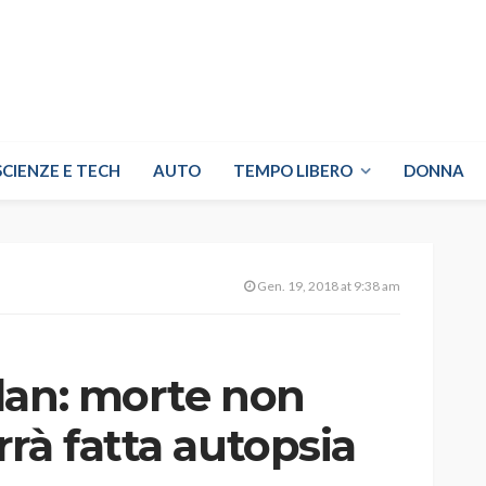
SCIENZE E TECH
AUTO
TEMPO LIBERO
DONNA
Gen. 19, 2018 at 9:38 am
dan: morte non
rà fatta autopsia