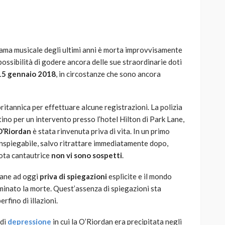
orama musicale degli ultimi anni è morta improvvisamente
a possibilità di godere ancora delle sue straordinarie doti
AUTO
SPORT
 15 gennaio 2018
, in circostanze che sono ancora
MG alle Final 8 di Coppa
Davis: tennis mondiale e
passione per
britannica per effettuare alcune registrazioni. La polizia
quale
l’automobilismo
tino per un intervento presso l’hotel Hilton di Park Lane,
o prato
abbracciano la stessa causa
O’Riordan
è stata rinvenuta priva di vita. In un primo
inspiegabile, salvo ritrattare immediatamente dopo,
786
583
god
9 mesi ago
nota cantautrice
non vi sono sospetti
.
mane ad oggi
priva di spiegazioni
esplicite e il mondo
rminato la morte. Quest’assenza di spiegazioni sta
rfino di illazioni.
 di
depressione
in cui la O’Riordan era precipitata negli