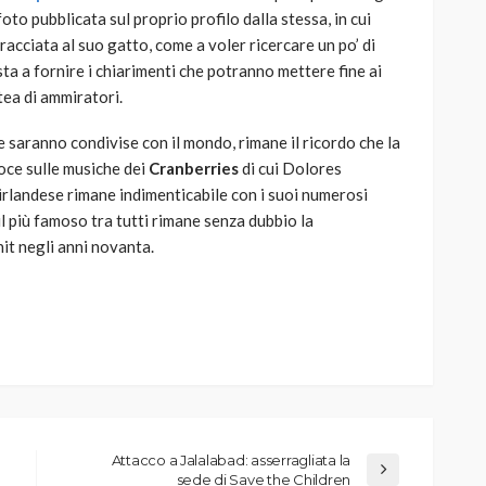
oto pubblicata sul proprio profilo dalla stessa, in cui
racciata al suo gatto, come a voler ricercare un po’ di
a a fornire i chiarimenti che potranno mettere fine ai
tea di ammiratori.
e saranno condivise con il mondo, rimane il ricordo che la
voce sulle musiche dei
Cranberries
di cui Dolores
 irlandese rimane indimenticabile con i suoi numerosi
 il più famoso tra tutti rimane senza dubbio la
it negli anni novanta.
Attacco a Jalalabad: asserragliata la
sede di Save the Children