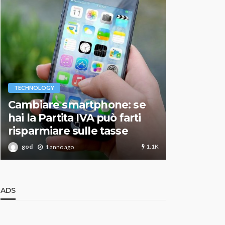
VARIE
TECHNOLOGY
Migliori r
Cambiare smartphone: se
guida agg
hai la Partita IVA può farti
scegliere
risparmiare sulle tasse
perfetto
1.1K
god
god
1 anno ago
1 an
ADS