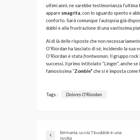
ultimi anni, ne sarebbe testimonianza l’ultima f
appare
smagrita
, con lo sguardo spento e abb
conforto. Sarà comunque l’autopsia già dispost
dubbi e alla frustrazione di una vastissima pla
Al di là delle risposte che non necessariament
O’Riordan ha lasciato di sé, incidendo la sua 
O’Riordan è stata
frontwoman
. Il gruppo rock
successi, il primo intitolato “Linger”, anche se
famosissima “
Zombie”
che si è imposta come h
Tags :
Dolores O'Riordan
Birmania: uccisi 7 buddisti in una
rivolta