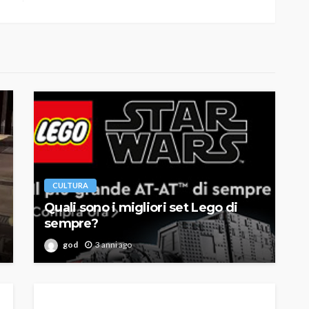
CULTURA
Quali sono i migliori set Lego di
sempre?
god
3 anni ago