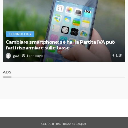
TECHNOLOGY
Cambiare smartphone: se hai la Partita IVA può
farti risparmiare sulle tasse
1.1K
1 anno ago
god
ADS
CONTATTI
-
RSS
-
Trovaci su Google+