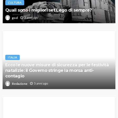
CULTURA
Quali sono i migliori set Lego di sempre?
3 anni ago
god
ITALIA
Ecco le nuove misure di sicurezza per le festività
natalizie: il Governo stringe la morsa anti-
contagio
5 anni ago
Redazione