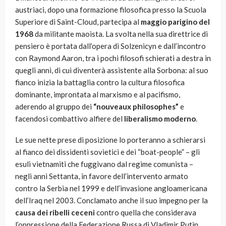
austriaci, dopo una formazione filosofica presso la Scuola
Superiore di Saint-Cloud, partecipa al
maggio parigino del
1968
da militante maoista. La svolta nella sua direttrice di
pensiero è portata dall’opera di Solzenicyn e dall’incontro
con Raymond Aaron, tra i pochi filosofi schierati a destra in
quegli anni, di cui diventerà assistente alla Sorbona: al suo
fianco inizia la battaglia contro la cultura filosofica
dominante, improntata al marxismo e al pacifismo,
aderendo al gruppo dei
“nouveaux philosophes”
e
facendosi combattivo alfiere del
liberalismo moderno
.
Le sue nette prese di posizione lo porteranno a schierarsi
al fianco dei dissidenti sovietici e dei “boat-people” – gli
esuli vietnamiti che fuggivano dal regime comunista –
negli anni Settanta, in favore dell’intervento armato
contro la Serbia nel 1999 e dell’invasione angloamericana
dell’Iraq nel 2003. Conclamato anche il suo impegno per la
causa dei ribelli ceceni
contro quella che considerava
l’oppressione della Federazione Russa di Vladimir Putin.