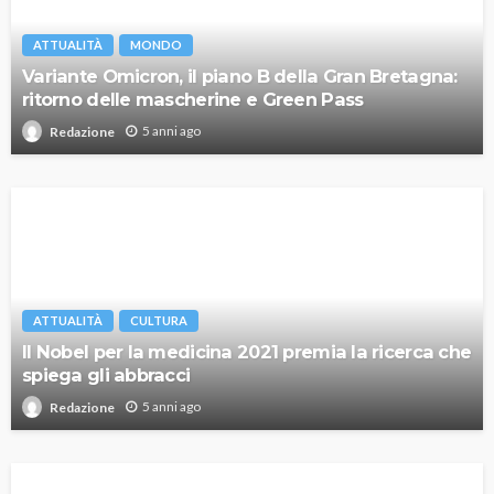
ATTUALITÀ
MONDO
Variante Omicron, il piano B della Gran Bretagna:
ritorno delle mascherine e Green Pass
5 anni ago
Redazione
ATTUALITÀ
CULTURA
Il Nobel per la medicina 2021 premia la ricerca che
spiega gli abbracci
5 anni ago
Redazione