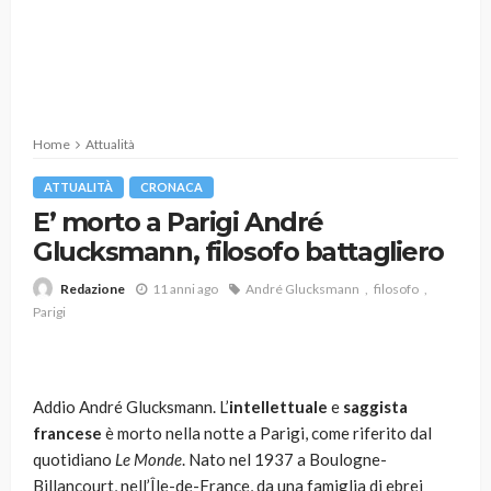
Home
Attualità
ATTUALITÀ
CRONACA
E’ morto a Parigi André
Glucksmann, filosofo battagliero
11 anni ago
André Glucksmann
filosofo
Redazione
Parigi
Addio André Glucksmann. L’
intellettuale
e
saggista
francese
è morto nella notte a Parigi, come riferito dal
quotidiano
Le Monde
. Nato nel 1937 a Boulogne-
Billancourt, nell’Île-de-France, da una famiglia di ebrei