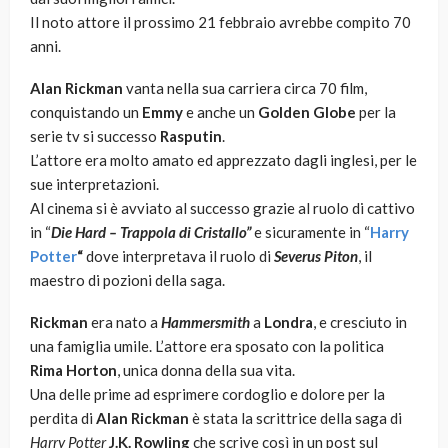
Il noto attore il prossimo 21 febbraio avrebbe compito 70
anni.
Alan Rickman
vanta nella sua carriera circa 70 film,
conquistando un
Emmy
e anche un
Golden Globe
per la
serie tv si successo
Rasputin
.
L’attore era molto amato ed apprezzato dagli inglesi, per le
sue interpretazioni.
Al cinema si è avviato al successo grazie al ruolo di cattivo
in “
Die Hard – Trappola di Cristallo”
e sicuramente in “
Harry
Potter
“
dove interpretava il ruolo di
Severus Piton
, il
maestro di pozioni della saga.
Rickman
era nato a
Hammersmith
a
Londra
, e cresciuto in
una famiglia umile. L’attore era sposato con la politica
Rima Horton
, unica donna della sua vita.
Una delle prime ad esprimere cordoglio e dolore per la
perdita di
Alan Rickman
è stata la scrittrice della saga di
Harry Potter
J.K. Rowling
che scrive così in un post sul