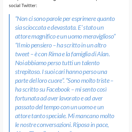
social Twitter:
“
Non ci sono parole per esprimere quanto
sia scioccata e devastata. E’ stato un
attore magnifico e un uomo meraviglioso
”
“
Il mio pensiero
– ha scritto in un altro
tweet –
è con Rima e la famiglia di Alan.
Noi abbiamo perso tutti un talento
strepitoso. I suoi cari hanno perso una
parte del loro cuore
“. “
Sono molto triste
–
ha scritto su Facebook –
mi sento così
fortunata ad aver lavorato e ad aver
passato del tempo con un uomo e un
attore tanto speciale. Mi mancano molto
le nostre conversazioni. Riposa in pace,