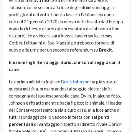
verso una nuova fase. Se a essere eletto sarà Boris
Johnson, come sembra alla luce degli ultimi sondaggi a
pochi giorni dal voto, Londra lascerà l’Unione europea
entro il 31 gennaio 2020 (la nuova data fissata dall’Europa
dopo la richiesta di proroga presentata da Johnson a fine
ottobre). Se a vincere sarà invece l’avversario Jeremy
Corbin, i cittadini di Sua Maestà potrebbero tornare di
nuovo alle urne per un secondo referendum su
Brexit
.
Elezioni Inghilterra oggi: Boris Johnson al seggio con il
cane
L’ex primo ministro inglese
Boris Johnson
ha già votato
questa mattina, presentandosi al seggio elettorale in
compagnia del suo inseparabile cane Dylin. In alcune foto,
Johnson è ritratto mentre bacia il piccolo animale. Il leader
dei Conservatori sembra sia sicuro di sé, alla luce anche di
tutti i sondaggi che lo vedono in testa con
sei punti
percentuali di vantaggio
rispetto al diretto rivale Corbin
(fonte Sole 24 Ore). Lo slogan utilizzato da Boris Johnson