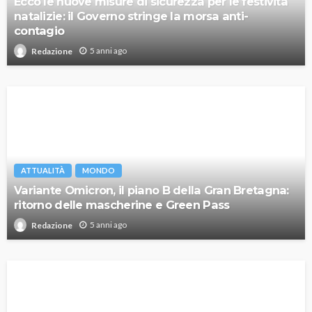
Ecco le nuove misure di sicurezza per le festività
natalizie: il Governo stringe la morsa anti-
contagio
5 anni ago
Redazione
ATTUALITÀ
MONDO
Variante Omicron, il piano B della Gran Bretagna:
ritorno delle mascherine e Green Pass
5 anni ago
Redazione