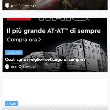
3 anni ago
god
CULTURA
Quali sono i migliori set Lego di sempre?
3 anni ago
god
ITALIA