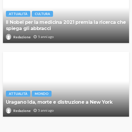
ATTUALITÀ
CULTURA
Il Nobel per la medicina 2021 premia la ricerca che
spiega gli abbracci
5 anni ago
Redazione
ATTUALITÀ
MONDO
Uragano Ida, morte e distruzione a New York
5 anni ago
Redazione