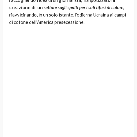
raccogliendo l’idea di un giornalista, ha ipotizzat
o la
creazione di un
settore sugli spalti per i soli tifosi di colore,
riavvicinando, in un solo istante, l’odierna Ucraina ai campi
di cotone dell’America presecessione.