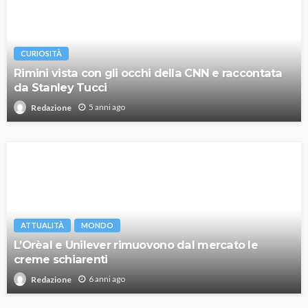
CURIOSITÀ
Rimini vista con gli occhi della CNN e raccontata
da Stanley Tucci
5 anni ago
Redazione
ATTUALITÀ
MONDO
L’Orèal e Unilever rimuovono dal mercato le
creme schiarenti
6 anni ago
Redazione