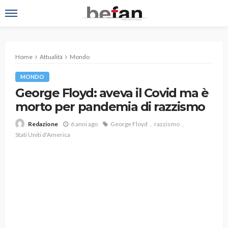
Home
Attualità
Mondo
MONDO
George Floyd: aveva il Covid ma è
morto per pandemia di razzismo
6 anni ago
George Floyd
razzismo
Redazione
Stati Uniti d'America