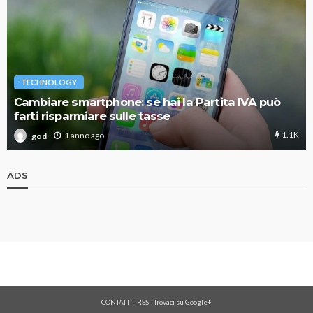
TECHNOLOGY
Cambiare smartphone: se hai la Partita IVA può
farti risparmiare sulle tasse
1.1K
1 anno ago
god
ADS
CONTATTI
-
RSS
-
Trovaci su Google+