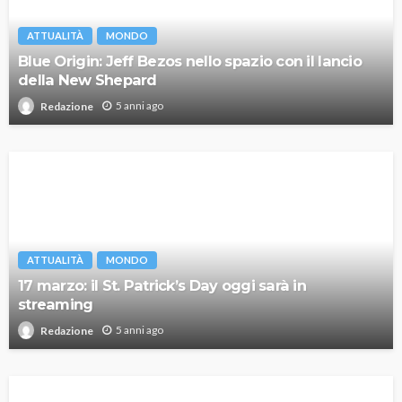
ATTUALITÀ
MONDO
Blue Origin: Jeff Bezos nello spazio con il lancio
della New Shepard
5 anni ago
Redazione
ATTUALITÀ
MONDO
17 marzo: il St. Patrick’s Day oggi sarà in
streaming
5 anni ago
Redazione