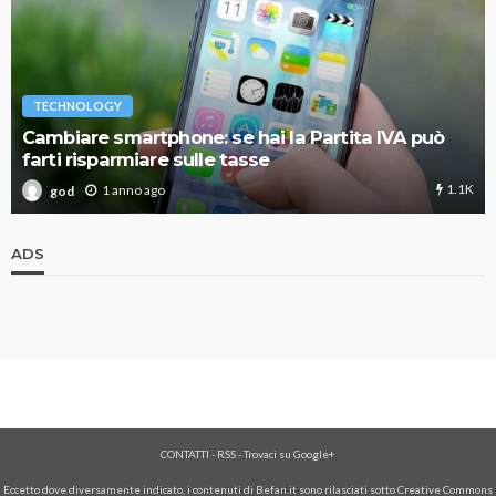
TECHNOLOGY
Cambiare smartphone: se hai la Partita IVA può
farti risparmiare sulle tasse
1.1K
1 anno ago
god
ADS
CONTATTI
-
RSS
-
Trovaci su Google+
Eccetto dove diversamente indicato, i contenuti di Befan.it sono rilasciati sotto Creative Commons