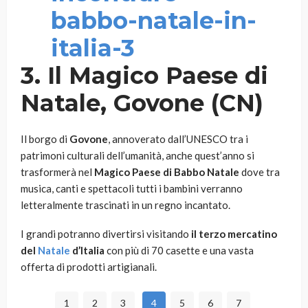
3. Il Magico Paese di
Natale, Govone (CN)
Il borgo di
Govone
, annoverato dall’UNESCO tra i
patrimoni culturali dell’umanità, anche quest’anno si
trasformerà nel
Magico Paese di Babbo Natale
dove tra
musica, canti e spettacoli tutti i bambini verranno
letteralmente trascinati in un regno incantato.
I grandi potranno divertirsi visitando
il terzo mercatino
del
Natale
d’Italia
con più di 70 casette e una vasta
offerta di prodotti artigianali.
1
2
3
4
5
6
7