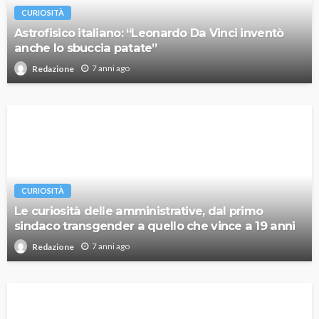
CURIOSITÀ
Astrofisico italiano: “Leonardo Da Vinci inventò
anche lo sbuccia patate”
7 anni ago
Redazione
CURIOSITÀ
Le curiosità delle amministrative, dal primo
sindaco transgender a quello che vince a 19 anni
7 anni ago
Redazione