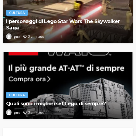
CULTURA
I personaggi di Lego Star Wars The Skywalker
Saga
3 anni ago
god
CULTURA
Quali sono i migliori set Lego di sempre?
3 anni ago
god