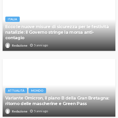
ITALIA
Ecco le nuove misure di sicurezza per le festività
natalizie: il Governo stringe la morsa anti-
contagio
5 anni ago
Redazione
ATTUALITÀ
MONDO
Variante Omicron, il piano B della Gran Bretagna:
ritorno delle mascherine e Green Pass
5 anni ago
Redazione