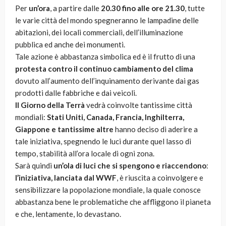
Per
un’ora
, a partire dalle
20.30 fino alle ore 21.30
, tutte
le varie città del mondo spegneranno le lampadine delle
abitazioni, dei locali commerciali, dell’illuminazione
pubblica ed anche dei monumenti.
Tale azione è abbastanza simbolica ed è il frutto di una
protesta contro il continuo cambiamento del clima
dovuto all’aumento dell’inquinamento derivante dai gas
prodotti dalle fabbriche e dai veicoli.
Il Giorno della Terrà
vedrà coinvolte tantissime città
mondiali:
Stati Uniti, Canada, Francia, Inghilterra,
Giappone e tantissime altre
hanno deciso di aderire a
tale iniziativa, spegnendo le luci durante quel lasso di
tempo, stabilità all’ora locale di ogni zona.
Sarà quindi
un’ola di luci che si spengono e riaccendono
:
l’iniziativa, lanciata dal WWF
, è riuscita a coinvolgere e
sensibilizzare la popolazione mondiale, la quale conosce
abbastanza bene le problematiche che affliggono il pianeta
e che, lentamente, lo devastano.