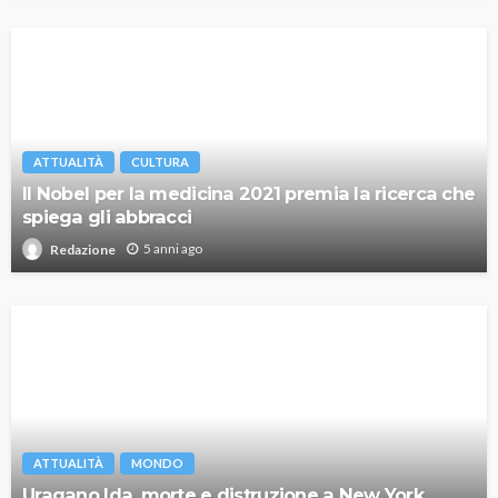
ATTUALITÀ
CULTURA
Il Nobel per la medicina 2021 premia la ricerca che
spiega gli abbracci
5 anni ago
Redazione
ATTUALITÀ
MONDO
Uragano Ida, morte e distruzione a New York