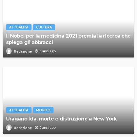
ATTUALITÀ
CULTURA
Il Nobel per la medicina 2021 premia la ricerca che
spiega gli abbracci
5 anni ago
Redazione
ATTUALITÀ
MONDO
Uragano Ida, morte e distruzione a New York
5 anni ago
Redazione