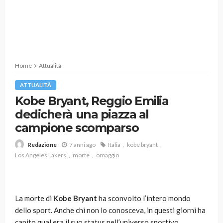
Home
Attualità
ATTUALITÀ
Kobe Bryant, Reggio Emilia
dedicherà una piazza al
campione scomparso
7 anni ago
Italia
kobe bryant
Redazione
Los Angeles Lakers
morte
omaggio
La morte di
Kobe Bryant
ha sconvolto l’intero mondo
dello sport. Anche chi non lo conosceva, in questi giorni ha
capito qual era il suo status nell’universo sportivo.