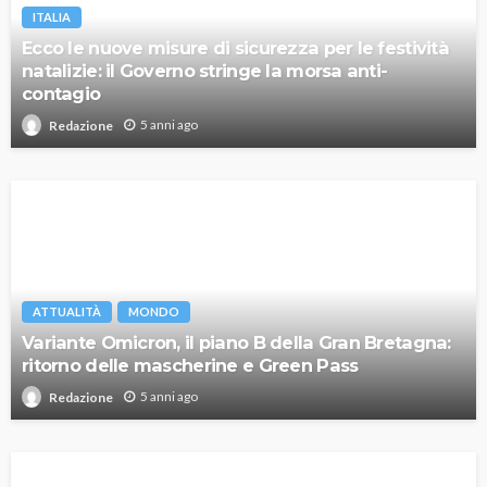
ITALIA
Ecco le nuove misure di sicurezza per le festività
natalizie: il Governo stringe la morsa anti-
contagio
5 anni ago
Redazione
ATTUALITÀ
MONDO
Variante Omicron, il piano B della Gran Bretagna:
ritorno delle mascherine e Green Pass
5 anni ago
Redazione