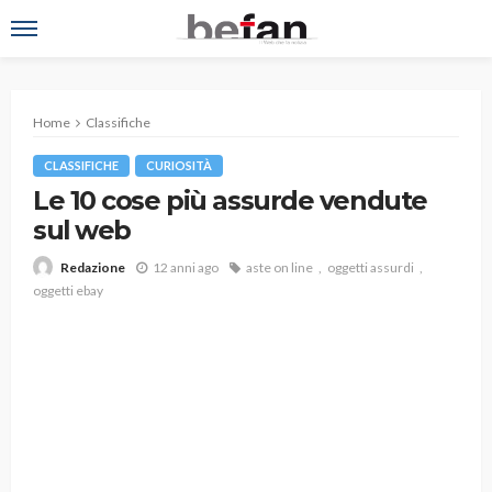
Home
Classifiche
CLASSIFICHE
CURIOSITÀ
Le 10 cose più assurde vendute
sul web
12 anni ago
aste on line
oggetti assurdi
Redazione
oggetti ebay