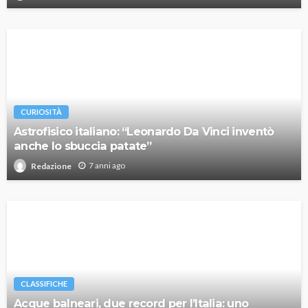
CURIOSITÀ
Astrofisico italiano: “Leonardo Da Vinci inventò
anche lo sbuccia patate”
7 anni ago
Redazione
CLASSIFICHE
Acque balneari, due record per l’Italia: uno