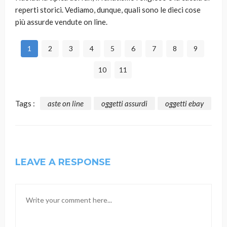
reperti storici. Vediamo, dunque, quali sono le dieci cose
più assurde vendute on line.
1
2
3
4
5
6
7
8
9
10
11
Tags :
aste on line
oggetti assurdi
oggetti ebay
LEAVE A RESPONSE