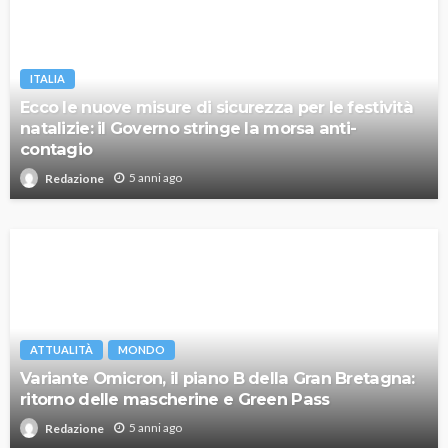
ITALIA
Ecco le nuove misure di sicurezza per le festività
natalizie: il Governo stringe la morsa anti-
contagio
5 anni ago
Redazione
ATTUALITÀ
MONDO
Variante Omicron, il piano B della Gran Bretagna:
ritorno delle mascherine e Green Pass
5 anni ago
Redazione