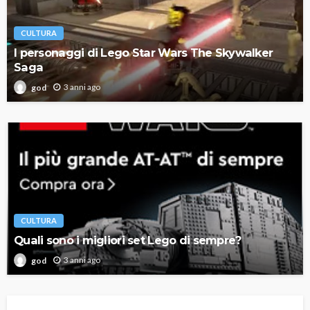
CULTURA
I personaggi di Lego Star Wars The Skywalker
Saga
3 anni ago
god
CULTURA
Quali sono i migliori set Lego di sempre?
3 anni ago
god