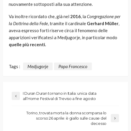
nuovamente sottoposti alla sua attenzione.
Va inoltre ricordato che, già nel
2016
, la
Congregazione per
la Dottrina della Fede
, tramite il cardinale
Gerhard Müller
,
aveva espresso forti riserve circa il fenomeno delle
apparizioni verificatesi a Medjugorje, in particolar modo
quelle più recenti.
Tags :
Medjugorje
Papa Francesco
I Duran Duran tornano in Italia: unica data
all’Home Festival di Treviso a fine agosto
Torino, trovata morta la donna scomparsa lo
scorso 26 aprile: è giallo sulle cause del
decesso