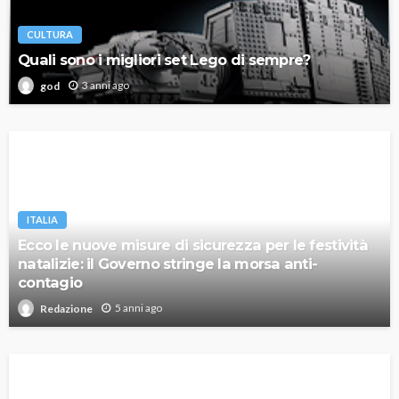
CULTURA
Quali sono i migliori set Lego di sempre?
3 anni ago
god
ITALIA
Ecco le nuove misure di sicurezza per le festività
natalizie: il Governo stringe la morsa anti-
contagio
5 anni ago
Redazione