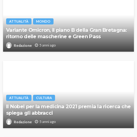
ATTUALITÀ
MONDO
Variante Omicron, il piano B della Gran Bretagna:
ritorno delle mascherine e Green Pass
5 anni ago
Redazione
ATTUALITÀ
CULTURA
Il Nobel per la medicina 2021 premia la ricerca che
spiega gli abbracci
5 anni ago
Redazione