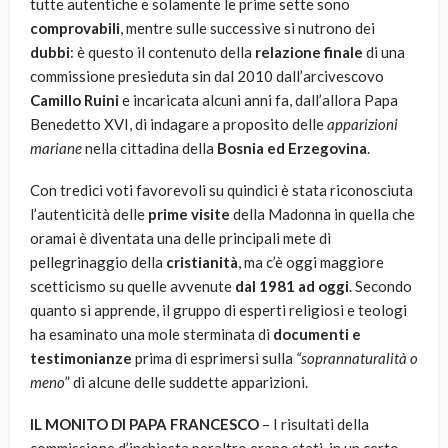
tutte autentiche e solamente le prime sette sono
comprovabili
, mentre sulle successive si nutrono dei
dubbi
: è questo il contenuto della
relazione finale
di una
commissione presieduta sin dal 2010 dall’arcivescovo
Camillo Ruini
e incaricata alcuni anni fa, dall’allora Papa
Benedetto XVI, di indagare a proposito delle
apparizioni
mariane
nella cittadina della
Bosnia ed Erzegovina
.
Con tredici voti favorevoli su quindici è stata riconosciuta
l’autenticità delle
prime visite
della Madonna in quella che
oramai è diventata una delle principali mete di
pellegrinaggio della
cristianità
, ma c’è oggi maggiore
scetticismo su quelle avvenute
dal 1981 ad oggi
. Secondo
quanto si apprende, il gruppo di esperti religiosi e teologi
ha esaminato una mole sterminata di
documenti e
testimonianze
prima di esprimersi sulla
“soprannaturalità o
meno
” di alcune delle suddette apparizioni.
IL MONITO DI PAPA FRANCESCO
– I risultati della