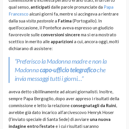
commissione d’inchiesta peraltro erano stati, in un certo
qual senso,
anticipati
dalle parole pronunciate da
Papa
Francesco
alcuni giorni fa, mentre si accingeva a rientrare
dalla sua
visita pastorale
a
Fatima
(Portogallo). In
quell’occasione, il Pontefice aveva espresso un giudizio
favorevole sulle
conversioni sincere
ma si era mostrato
scettico in merito alle
apparizioni
a cui, ancora oggi, molti
dichiarano di assistere:
“Preferisco la Madonna madre e non la
Madonna
capo-ufficio telegrafico
che
invia messaggi tutti i giorni…”
aveva detto sibillinamente ad alcuni giornalisti. Inoltre,
sempre Papa Bergoglio, dopo aver appreso i risultati della
commissione e letto la relazione
consegnatagli da Ruini
,
avrebbe già dato incarico all’arcivescovo Henryk Hoser
(l’inviato speciale di Santa Sede) di avviare
una nuova
indagine
entro l’estate
e i cui risultati saranno