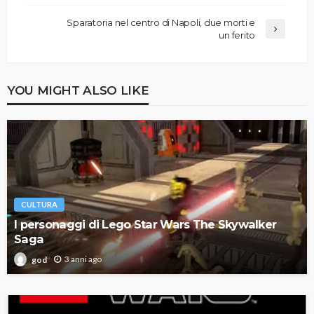
Sparatoria nel centro di Napoli, due morti e
un ferito
YOU MIGHT ALSO LIKE
CULTURA
I personaggi di Lego Star Wars The Skywalker
Saga
3 anni ago
god