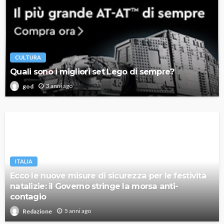
CULTURA
Quali sono i migliori set Lego di sempre?
3 anni ago
god
ITALIA
Ecco le nuove misure di sicurezza per le festività
natalizie: il Governo stringe la morsa anti-
contagio
5 anni ago
Redazione