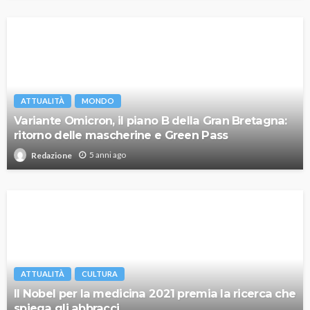
ATTUALITÀ
MONDO
Variante Omicron, il piano B della Gran Bretagna:
ritorno delle mascherine e Green Pass
5 anni ago
Redazione
ATTUALITÀ
CULTURA
Il Nobel per la medicina 2021 premia la ricerca che
spiega gli abbracci