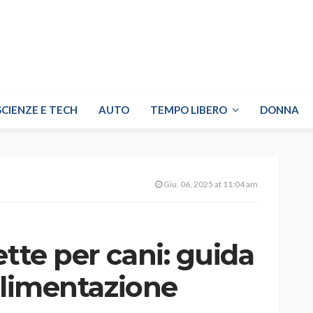
SCIENZE E TECH
AUTO
TEMPO LIBERO
DONNA
Giu. 06, 2025 at 11:04 am
ette per cani: guida
’alimentazione