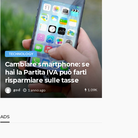
VARIE
TECHNOLOGY
Migliori r
Cambiare smartphone: se
guida agg
hai la Partita IVA può farti
scegliere
risparmiare sulle tasse
perfetto
1.09K
god
god
1 anno ago
1 an
ADS