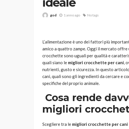
ideale
god
1 anno ago
No tags
L’alimentazione è uno dei fattori più importan
amico a quattro zampe. Oggi il mercato offre 
crocchette sono uguali per qualità e caratteri
VARIE
quali siano le
migliori crocchette per cani
, 
Robot tagliaerba: 
nutrienti, gusto e sicurezza. In questo artico
scegliere per il tu
cani, quali sono gli ingredienti da cercare e c
specifiche del proprio animale.
god
1 anno ago
Cosa rende davve
migliori crocchet
Scegliere tra le
migliori crocchette per cani