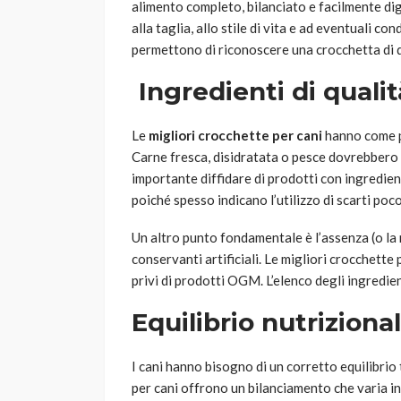
alimento completo, bilanciato e facilmente dige
alla taglia, allo stile di vita e ad eventuali con
permettono di riconoscere una crocchetta di q
Ingredienti di quali
Le
migliori crocchette per cani
hanno come pr
Carne fresca, disidratata o pesce dovrebbero s
importante diffidare di prodotti con ingredient
poiché spesso indicano l’utilizzo di scarti poc
Un altro punto fondamentale è l’assenza (o la m
conservanti artificiali. Le migliori crocchette
privi di prodotti OGM. L’elenco degli ingredie
Equilibrio nutriziona
I cani hanno bisogno di un corretto equilibrio 
per cani offrono un bilanciamento che varia in b