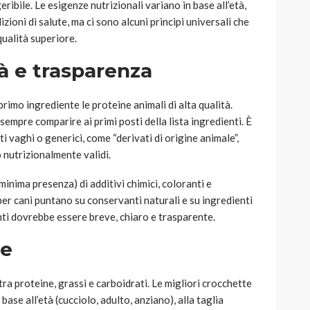
ribile. Le esigenze nutrizionali variano in base all’età,
dizioni di salute, ma ci sono alcuni principi universali che
ualità superiore.
tà e trasparenza
imo ingrediente le proteine animali di alta qualità.
empre comparire ai primi posti della lista ingredienti. È
i vaghi o generici, come “derivati di origine animale”,
o nutrizionalmente validi.
inima presenza) di additivi chimici, coloranti e
 per cani puntano su conservanti naturali e su ingredienti
nti dovrebbe essere breve, chiaro e trasparente.
le
tra proteine, grassi e carboidrati. Le migliori crocchette
ase all’età (cucciolo, adulto, anziano), alla taglia