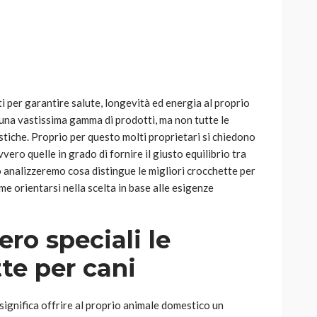
AUTO
SPORT
ti per garantire salute, longevità ed energia al proprio
MG alle Final 8 di Coppa
una vastissima gamma di prodotti, ma non tutte le
Davis: tennis mondiale e
stiche. Proprio per questo molti proprietari si chiedono
passione per
ovvero quelle in grado di fornire il giusto equilibrio tra
quale
l’automobilismo
lo analizzeremo cosa distingue le migliori crocchette per
o prato
abbracciano la stessa causa
ome orientarsi nella scelta in base alle esigenze
783
579
god
9 mesi ago
ro speciali le
te per cani
significa offrire al proprio animale domestico un